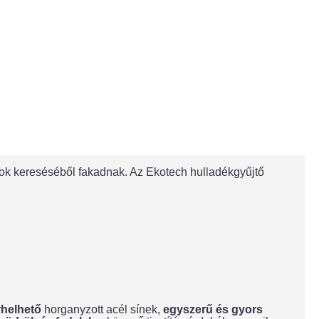
ok kereséséből fakadnak. Az Ekotech hulladékgyűjtő
erhelhető
horganyzott acél sínek,
egyszerű és gyors