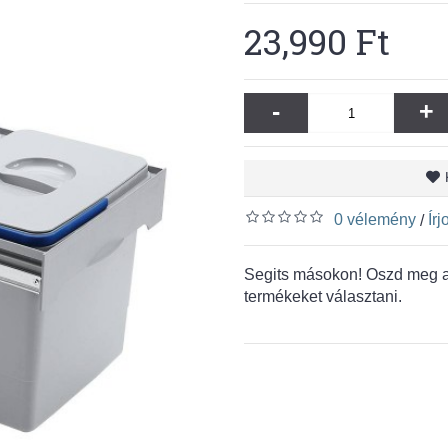
23,990 Ft
-
+
0 vélemény
Ír
/
Segits másokon! Oszd meg a 
termékeket választani.