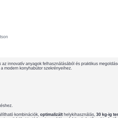
tson
 az innovatív anyagok felhasználásából és praktikus megoldás
ek a modern konyhabútor szekrényeihez.
téshez.
llítható kombinációk,
optimalizált
helykihasználás,
30 kg-ig t