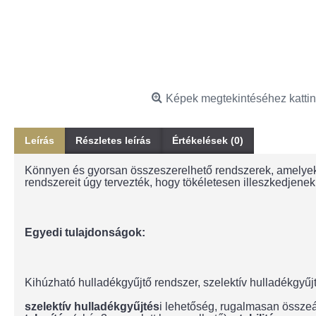
Képek megtekintéséhez kattin
Leírás
Részletes leírás
Értékelések (0)
Könnyen és gyorsan összeszerelhető rendszerek, amelyek
rendszereit úgy tervezték, hogy tökéletesen illeszkedjen
Egyedi tulajdonságok:
Kihúzható hulladékgyűjtő rendszer, szelektív hulladékgyűj
szelektív hulladékgyűjtés
i lehetőség, rugalmasan összeá