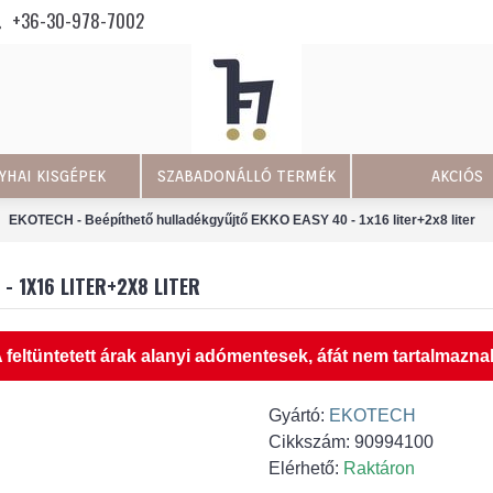
+36-30-978-7002
YHAI KISGÉPEK
SZABADONÁLLÓ TERMÉK
AKCIÓS
EKOTECH - Beépíthető hulladékgyűjtő EKKO EASY 40 - 1x16 liter+2x8 liter
- 1X16 LITER+2X8 LITER
 feltüntetett árak alanyi adómentesek, áfát nem tartalmazna
Gyártó:
EKOTECH
Cikkszám:
90994100
Elérhető:
Raktáron