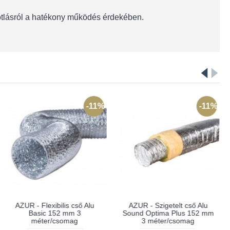
pótlásról a hatékony működés érdekében.
-11%
-11%
AZUR - Flexibilis cső Alu
AZUR - Szigetelt cső Alu
Basic 152 mm 3
Sound Optima Plus 152 mm
méter/csomag
3 méter/csomag