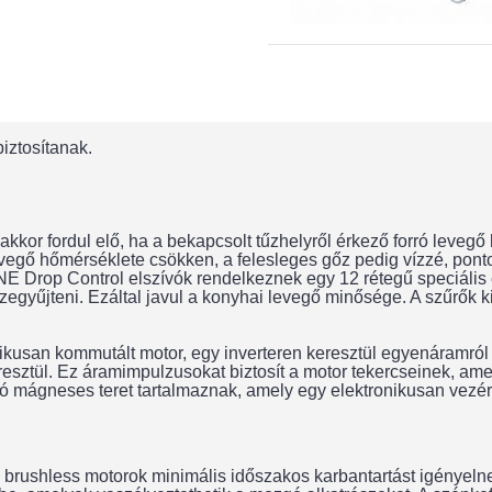
iztosítanak.
kor fordul elő, ha a bekapcsolt tűzhelyről érkező forró levegő h
levegő hőmérséklete csökken, a felesleges gőz pedig vízzé, pon
rop Control elszívók rendelkeznek egy 12 rétegű speciális csepp
zegyűjteni. Ezáltal javul a konyhai levegő minősége. A szűrők
kusan kommutált motor, egy inverteren keresztül egyenáramról 
eresztül. Ez áramimpulzusokat biztosít a motor tekercseinek, a
ágneses teret tartalmaznak, amely egy elektronikusan vezérelt rö
a brushless motorok minimális időszakos karbantartást igényelne