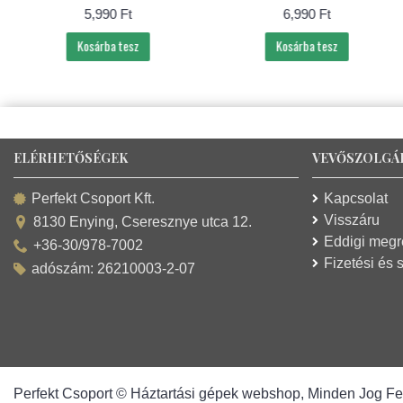
5,990 Ft
6,990 Ft
Kosárba tesz
Kosárba tesz
ELÉRHETŐSÉGEK
VEVŐSZOLGÁ
Kapcsolat
Perfekt Csoport Kft.
Visszáru
8130 Enying, Cseresznye utca 12.
Eddigi meg
+36-30/978-7002
Fizetési és s
adószám: 26210003-2-07
Perfekt Csoport © Háztartási gépek webshop, Minden Jog Fe