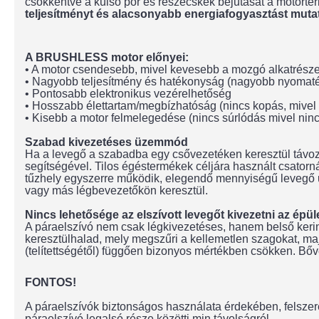
csökkentve a külső por és részecskék bejutását a motorté
teljesítményt és alacsonyabb energiafogyasztást muta
A BRUSHLESS motor előnyei:
• A motor csendesebb, mivel kevesebb a mozgó alkatrésze
• Nagyobb teljesítmény és hatékonyság (nagyobb nyomaté
• Pontosabb elektronikus vezérelhetőség
• Hosszabb élettartam/megbízhatóság (nincs kopás, mivel
• Kisebb a motor felmelegedése (nincs súrlódás mivel nin
Szabad kivezetéses üzemmód
Ha a levegő a szabadba egy csővezetéken keresztül távoz
segítségével. Tilos égéstermékek céljára használt csato
tűzhely egyszerre működik, elegendő mennyiségű levegő ut
vagy más légbevezetőkön keresztül.
Nincs lehetősége az elszívott levegőt kivezetni az épül
A páraelszívó nem csak légkivezetéses, hanem belső kering
keresztülhalad, mely megszűri a kellemetlen szagokat, maj
(telítettségétől) függően bizonyos mértékben csökken. Bőve
FONTOS!
A páraelszívók biztonságos használata érdekében, felszere
páraelszívó legalsó része közötti min.távolságról.