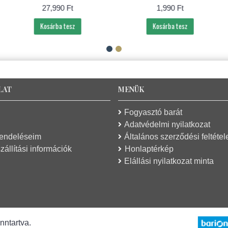
27,990 Ft
1,990 Ft
Kosárba tesz
Kosárba tesz
LAT
MENÜK
Fogyasztó barát
Adatvédelmi nyilatkozat
rendeléseim
Általános szerződési feltétel
zállítási információk
Honlaptérkép
Elállási nyilatkozat minta
nntartva.