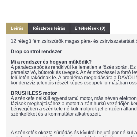
Leírás
Részletes leírás
Értékelések (0)
12 rétegű fém zsírszűrők magas pára- és zsírvisszatartást b
Drop control rendszer
Mi a rendszer és hogyan működik?
A páralecsapódás rendkívül kellemetlen a főzés során. Ez ak
páraelszívó, bútorok és üvegek. Az érintkezéssel a forró 
felületén rakódnak le. A probléma megoldására a DAVOLINE D
kondenzvíz jelentős részét képes cseppek formájában öss
BRUSHLESS motor
A szénkefe nélküli egyenáramú motor, más néven elektroni
fázisok meghajtásához a motort a zárt hurkú vezérlőjén k
Lényegében a szénkefe nélküli motorok jellemzően állandó m
szénkeféket és a kommutátor alkatrészeit.
A szénkefék okozta súrlódás és kívülről bejutó por nélkül 