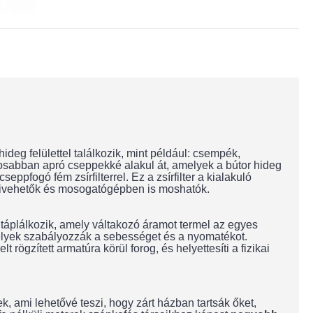
ideg felülettel találkozik, mint például: csempék,
tosabban apró cseppekké alakul át, amelyek a bútor hideg
fogó fém zsírfilterrel. Ez a zsírfilter a kialakuló
 kivehetők és mosogatógépben is moshatók.
táplálkozik, amely váltakozó áramot termel az egyes
melyek szabályozzák a sebességet és a nyomatékot.
gzített armatúra körül forog, és helyettesíti a fizikai
k, ami lehetővé teszi, hogy zárt házban tartsák őket,