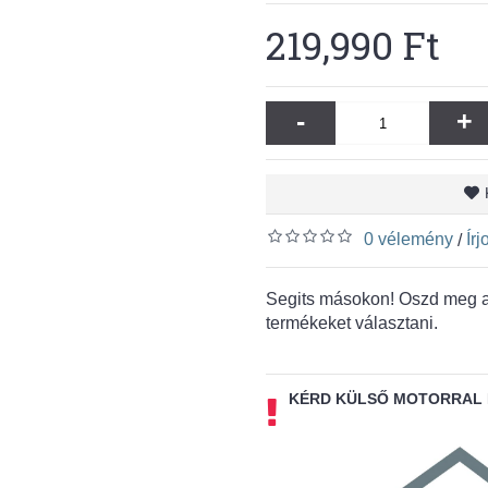
219,990 Ft
-
+
0 vélemény
Ír
/
Segits másokon! Oszd meg a 
termékeket választani.
KÉRD KÜLSŐ MOTORRAL 