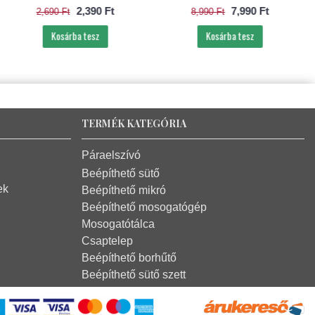
2,390 Ft
7,990 Ft
2,690 Ft
8,990 Ft
Kosárba tesz
Kosárba tesz
TERMÉK KATEGÓRIA
Páraelszívó
Beépíthető sütő
ek
Beépíthető mikró
Beépíthető mosogatógép
Mosogatótálca
Csaptelep
Beépíthető borhűtő
Beépíthető sütő szett