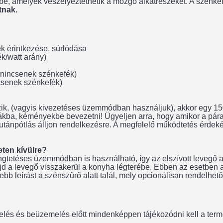
rbe, amelyek veszélyeztethetik a mozgó alkatrészeket. A szénke
tnak.
k érintkezése, súrlódása
k/watt arány)
 nincsenek szénkefék)
csenek szénkefék)
ik, (vagyis kivezetéses üzemmódban használjuk), akkor egy 150
rnákba, kéményekbe bevezetni! Ügyeljen arra, hogy amikor a pá
ánpótlás álljon rendelkezésre. A megfelelő működtetés érdekébe
eten kívülre?
tetéses üzemmódban is használható, így az elszívott levegő a 
d a levegő visszakerül a konyha légterébe. Ebben az esetben a 
bb leírást a szénszűrő alatt talál, mely opcionálisan rendelhető
lés és beüzemelés előtt mindenképpen tájékozódni kell a termék