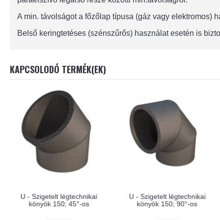
A min. távolságot a főzőlap típusa (gáz vagy elektromos)
Belső keringtetéses (szénszűrős) használat esetén is bizto
KAPCSOLODÓ TERMÉK(EK)
U - Szigetelt légtechnikai
U - Szigetelt légtechnikai
könyök 150; 45°-os
könyök 150; 90°-os