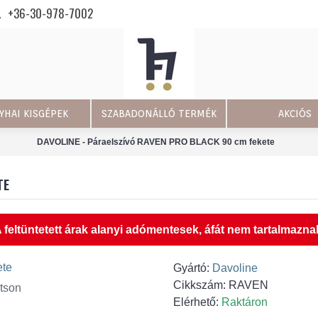
+36-30-978-7002
YHAI KISGÉPEK
SZABADONÁLLÓ TERMÉK
AKCIÓS
DAVOLINE - Páraelszívó RAVEN PRO BLACK 90 cm fekete
TE
 feltüntetett árak alanyi adómentesek, áfát nem tartalmazna
Gyártó:
Davoline
Cikkszám:
RAVEN
tson
Elérhető:
Raktáron