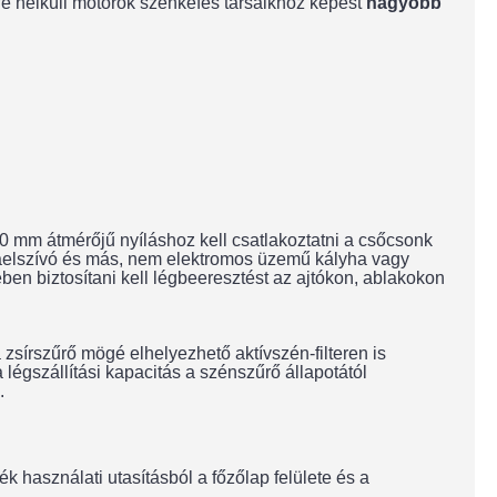
fe nélküli motorok szénkefés társaikhoz képest
nagyobb
 mm átmérőjű nyíláshoz kell csatlakoztatni a csőcsonk
raelszívó és más, nem elektromos üzemű kályha vagy
n biztosítani kell légbeeresztést az ajtókon, ablakokon
zsírszűrő mögé elhelyezhető aktívszén-filteren is
légszállítási kapacitás a szénszűrő állapotától
.
 használati utasításból a főzőlap felülete és a