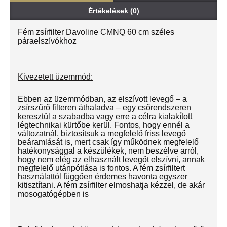
Értékelések (0)
Fém zsírfilter Davoline CMNQ 60 cm széles
páraelszívókhoz
Kivezetett üzemmód:
Ebben az üzemmódban, az elszívott levegő – a
zsírszűrő filteren áthaladva – egy csőrendszeren
keresztül a szabadba vagy erre a célra kialakított
légtechnikai kürtőbe kerül. Fontos, hogy ennél a
változatnál, biztosítsuk a megfelelő friss levegő
beáramlását is, mert csak így működnek megfelelő
hatékonysággal a készülékek, nem beszélve arról,
hogy nem elég az elhasznált levegőt elszívni, annak
megfelelő utánpótlása is fontos. A fém zsírfiltert
használattól függően érdemes havonta egyszer
kitisztítani. A fém zsírfilter elmoshatja kézzel, de akár
mosogatógépben is