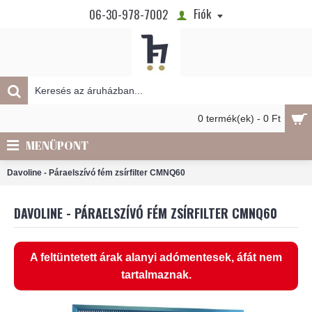
Fiók
06-30-978-7002
0 termék(ek) - 0 Ft
MENÜPONT
Davoline - Páraelszívó fém zsírfilter CMNQ60
DAVOLINE - PÁRAELSZÍVÓ FÉM ZSÍRFILTER CMNQ60
A feltüntetett árak alanyi adómentesek, áfát nem
tartalmaznak.