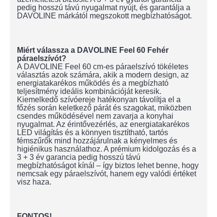
pedig hosszú távú nyugalmat nyújt, és garantálja a
DAVOLINE márkától megszokott megbízhatóságot.
Miért válassza a DAVOLINE Feel 60 Fehér
páraelszívót?
A DAVOLINE Feel 60 cm-es páraelszívó tökéletes
választás azok számára, akik a modern design, az
energiatakarékos működés és a megbízható
teljesítmény ideális kombinációját keresik.
Kiemelkedő szívóereje hatékonyan távolítja el a
főzés során keletkező párát és szagokat, miközben
csendes működésével nem zavarja a konyhai
nyugalmat. Az érintővezérlés, az energiatakarékos
LED világítás és a könnyen tisztítható, tartós
fémszűrők mind hozzájárulnak a kényelmes és
higiénikus használathoz. A prémium kidolgozás és a
3 + 3 év garancia pedig hosszú távú
megbízhatóságot kínál – így biztos lehet benne, hogy
nemcsak egy páraelszívót, hanem egy valódi értéket
visz haza.
FONTOS!