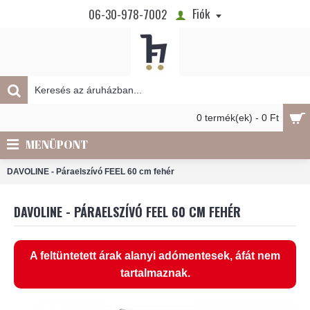
Fiók
06-30-978-7002
0 termék(ek) - 0 Ft
MENÜPONT
DAVOLINE - Páraelszívó FEEL 60 cm fehér
DAVOLINE - PÁRAELSZÍVÓ FEEL 60 CM FEHÉR
A feltüntetett árak alanyi adómentesek, áfát nem
tartalmaznak.