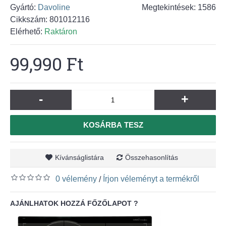
Gyártó:
Davoline
Megtekintések: 1586
Cikkszám:
801012116
Elérhető:
Raktáron
99,990 Ft
-
+
KOSÁRBA TESZ
Kívánságlistára
Összehasonlítás
0 vélemény
Írjon véleményt a termékről
/
AJÁNLHATOK HOZZÁ FŐZŐLAPOT ?