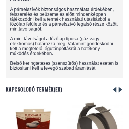
A páraelszívók biztonságos használata érdekében,
felszerelés és beüzemelés előtt mindenképpen
tájékozódni kell a termék használati utasításból a
főzőlap felülete és a páraelszívó legalsó része közötti
min.távolságról.
A min. távolságot a főzőlap típusa (gáz vagy
elektromos) határozza meg, Valamint gondoskodni
kell a megfelelő légutánpótlásról a hatékony
működés érdekében.
Belső keringtetéses (szénszűrős) használat esetén is
biztosítani kell a levegő szabad áramlását.
KAPCSOLODÓ TERMÉK(EK)