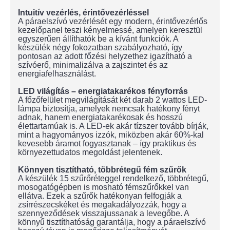
Intuitív vezérlés, érintővezérléssel
A páraelszívó vezérlését egy modern, érintővezérlős
kezelőpanel teszi kényelmessé, amelyen keresztül
egyszerűen állíthatók be a kívánt funkciók. A
készülék négy fokozatban szabályozható, így
pontosan az adott főzési helyzethez igazítható a
szívóerő, minimalizálva a zajszintet és az
energiafelhasználást.
LED világítás – energiatakarékos fényforrás
A főzőfelület megvilágítását két darab 2 wattos LED-
lámpa biztosítja, amelyek nemcsak hatékony fényt
adnak, hanem energiatakarékosak és hosszú
élettartamúak is. A LED-ek akár tízszer tovább bírják,
mint a hagyományos izzók, miközben akár 60%-kal
kevesebb áramot fogyasztanak – így praktikus és
környezettudatos megoldást jelentenek.
Könnyen tisztítható, többrétegű fém szűrők
A készülék 15 szűrőréteggel rendelkező, többrétegű,
mosogatógépben is mosható fémszűrőkkel van
ellátva. Ezek a szűrők hatékonyan felfogják a
zsírrészecskéket és megakadályozzák, hogy a
szennyeződések visszajussanak a levegőbe. A
könnyű tisztíthatóság garantálja, hogy a páraelszívó