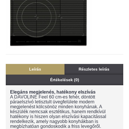
Leírás
Részletes leírás
Értékelések (0)
Elegáns megjelenés, hatékony elszívás
A DAVOLINE Feel 60 cm-es fehér, döntött
páraelszívó letisztult üvegfelülete modern
megjelenést kölcsönöz minden konyhának. A
készülék nemcsak esztétikus, hanem rendkívül
hatékony is hiszen olyan elszívási kapacitással
rendelkezik, amely nagyobb konyhákban is
megbízhatóan gondoskodik a friss levegőről.