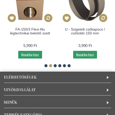
FA-150/3 Flexi Alu
U - Szigetelt csőkapocs /
légtechnikai bekötő szett
csőtoldó 150 mm
5,990 Ft
3,990 Ft
Kosárba tesz
Kosárba tesz
ELÉRHETŐSÉGEK
VEVŐSZOLGÁLAT
MENÜK
TERMÉK KATEGÓRIA