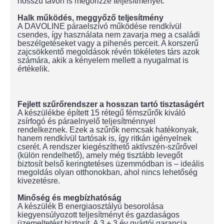
hosszú távon is megőrizze teljesítményét.
Halk működés, meggyőző teljesítmény
A DAVOLINE páraelszívó működése rendkívül
csendes, így használata nem zavarja meg a családi
beszélgetéseket vagy a pihenés perceit. A korszerű
zajcsökkentő megoldások révén tökéletes társ azok
számára, akik a kényelem mellett a nyugalmat is
értékelik.
Fejlett szűrőrendszer a hosszan tartó tisztaságért
A készülékbe épített 15 rétegű fémszűrők kiváló
zsírfogó és páraelnyelő teljesítménnyel
rendelkeznek. Ezek a szűrők nemcsak hatékonyak,
hanem rendkívül tartósak is, így ritkán igényelnek
cserét. A rendszer kiegészíthető aktívszén-szűrővel
(külön rendelhető), amely még tisztább levegőt
biztosít belső keringtetéses üzemmódban is – ideális
megoldás olyan otthonokban, ahol nincs lehetőség
kivezetésre.
Minőség és megbízhatóság
A készülék B energiaosztályú besorolása
kiegyensúlyozott teljesítményt és gazdaságos
üzemeltetést biztosít. A 3 + 3 év gyártói garancia