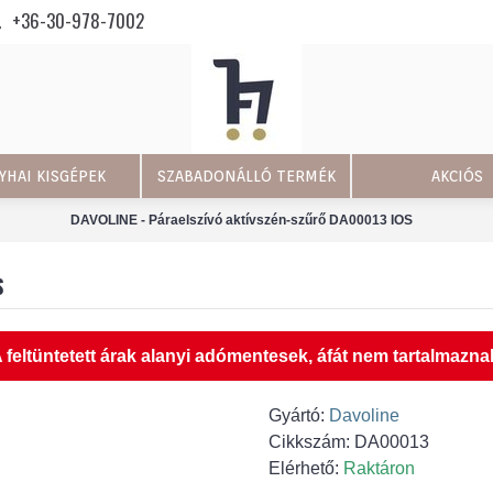
+36-30-978-7002
YHAI KISGÉPEK
SZABADONÁLLÓ TERMÉK
AKCIÓS
DAVOLINE - Páraelszívó aktívszén-szűrő DA00013 IOS
S
 feltüntetett árak alanyi adómentesek, áfát nem tartalmazna
Gyártó:
Davoline
Cikkszám:
DA00013
Elérhető:
Raktáron