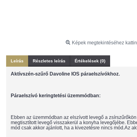
Képek megtekintéséhez kattin
Leírás
Részletes leírás
Értékelések (0)
Aktívszén-szűrő Davoline IOS páraelszívókhoz.
Páraelszívó keringtetési üzemmódban:
Ebben az üzemmódban az elszívott levegő a zsírszűrőkön á
megtisztított levegő visszakerül a konyha levegőjébe. Eb
mód csak akkor ajánlott, ha a kivezetésre nincs mód.Az akt