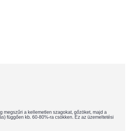
eg megszűri a kellemetlen szagokat, gőzöket, majd a
dás) függően kb. 60-80%-ra csökken. Ez az üzemeltetési