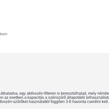
tson
thaladva, egy aktívszén-filteren is keresztülhalad, mely némil
ben az esetben a kapacitás a szénszűrő állapotától (elhasználó
ívszén-szűrőket használattól függően 3-6 havonta cserélni kell.