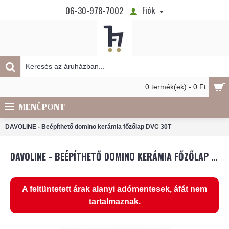
Fiók
06-30-978-7002
0 termék(ek) - 0 Ft
MENÜPONT
DAVOLINE - Beépíthető domino kerámia főzőlap DVC 30T
DAVOLINE - BEÉPÍTHETŐ DOMINO KERÁMIA FŐZŐLAP DVC 30T
A feltüntetett árak alanyi adómentesek, áfát nem
tartalmaznak.