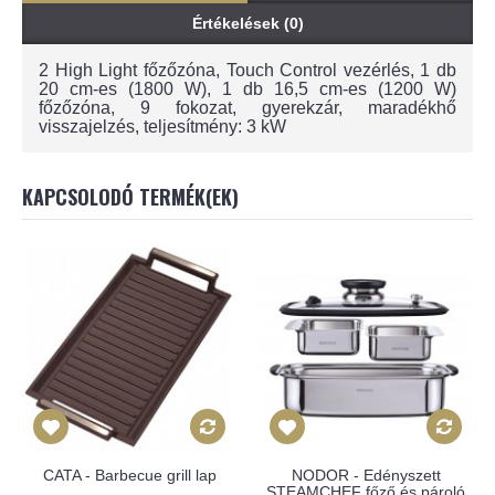
Értékelések (0)
2 High Light főzőzóna, Touch Control vezérlés, 1 db
20 cm-es (1800 W), 1 db 16,5 cm-es (1200 W)
főzőzóna, 9 fokozat, gyerekzár, maradékhő
visszajelzés, teljesítmény: 3 kW
KAPCSOLODÓ TERMÉK(EK)
CATA - Barbecue grill lap
NODOR - Edényszett
STEAMCHEF főző és pároló