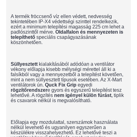
A termék fröccsenő víz ellen védett, nedvesség
tekintetében IP-X4 védettségi szinttel rendelkezik,
ezért a minimum telepítési magasság 225 cm lehet a
padlószinttől mérve.
Oldalfalon és mennyezeten is
telepíthető
speciális csapágyazásának
köszönhetően.
Süllyesztett
kialakításából adódóan a ventilátor
vékony előlapja kisebb mélységi mérettel áll ki a
falsíkból vagy a mennyezetből a telepítést követően,
mint a nem süllyesztett típusok esetében. Az X-Mart
ventilátorok ún.
Quck Fix Grip
egyedi
rögzítőrendszer
e gyors és egyszerű telepítést tesz
lehetővé. A rögzítés
nem igényel külön fúrást,
tiplik
és csavarok nélkül is megvalósítható.
Előlapja egy mozdulattal, szerszámok használata
nélkül levehető és ugyanilyen egyszerűen a
készülékre visszahelyezhető. Ez lehetővé teszi a