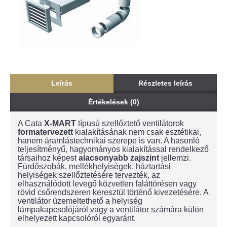
Leírás
Részletes leírás
Értékelések (0)
A Cata
X-MART
típusú szellőztető ventilátorok
formatervezett
kialakításának nem csak esztétikai,
hanem áramlástechnikai szerepe is van. A hasonló
teljesítményű, hagyományos kialakítással rendelkező
társaihoz képest
alacsonyabb zajszint
jellemzi.
Fürdőszobák, mellékhelyiségek, háztartási
helyiségek szellőztetésére tervezték, az
elhasználódott levegő közvetlen faláttörésen vagy
rövid csőrendszeren keresztül történő kivezetésére. A
ventilátor üzemeltethető a helyiség
lámpakapcsolójáról vagy a ventilátor számára külön
elhelyezett kapcsolóról egyaránt.