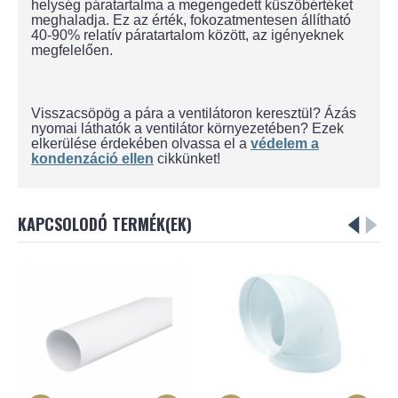
helység páratartalma a megengedett küszöbértéket
meghaladja. Ez az érték, fokozatmentesen állítható
40-90% relatív páratartalom között, az igényeknek
megfelelően.
Visszacsöpög a pára a ventilátoron keresztül? Ázás
nyomai láthatók a ventilátor környezetében? Ezek
elkerülése érdekében olvassa el a
védelem a
kondenzáció ellen
cikkünket!
KAPCSOLODÓ TERMÉK(EK)