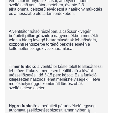
ventilátor könnyű tisztítását, amelyet minden
szellőztető ventilátor esetében, évente 2-3
alkalommal célszerű elvégezni a hatékony működés
és a hosszabb élettartam érdekében.
A ventilátor hátsó részében, a csőcsonk végén
beépített
pillangószelep
nagymértékben mérsékli
télen a hideg levegő beáramlásának lehetőségét,
központi rendszerbe történő bekötés esetén a
kellemetlen szagok visszaáramlását.
Timer funkció:
a ventilátor késleltetett leállását teszi
lehetővé. Fokozatmentesen beállítható a kívánt
utószellőztetési idő 3-15 perc között. Ez a funkció
kifejezetten hasznos lehet mellékhelyiségek, illetve
mellékhelyiséggel kombinált fürdőszobák
szellőztetése esetén.
Hygro funkció:
a beépített páraérzékelő egység
automata szellőztetést biztosít, amennyiben a