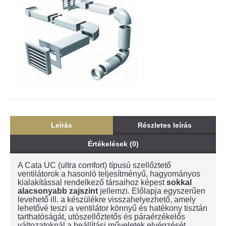
Leírás
Részletes leírás
Értékelések (0)
A Cata UC (ultra comfort) típusú szellőztető
ventilátorok a hasonló teljesítményű, hagyományos
kialakítással rendelkező társaihoz képest
sokkal
alacsonyabb zajszint
jellemzi. Előlapja egyszerűen
levehető ill. a készülékre visszahelyezhető, amely
lehetővé teszi a ventilátor könnyű és hatékony tisztán
tarthatóságát, utószellőztetős és páraérzékelős
változatoknál a beállítási műveletek elvégzését,