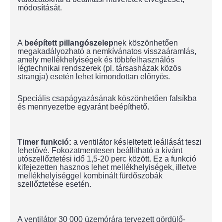
módosítását.
A
beépített pillangószelep
nek köszönhetően
megakadályozható a nemkívánatos visszaáramlás,
amely mellékhelyiségek és többfelhasználós
légtechnikai rendszerek (pl. társasházak közös
strangja) esetén lehet kimondottan előnyös.
Speciális csapágyazásának köszönhetően falsíkba
és mennyezetbe egyaránt beépíthető.
Timer funkció:
a ventilátor késleltetett leállását teszi
lehetővé. Fokozatmentesen beállítható a kívánt
utószellőztetési idő 1,5-20 perc között. Ez a funkció
kifejezetten hasznos lehet mellékhelyiségek, illetve
mellékhelyiséggel kombinált fürdőszobák
szellőztetése esetén.
A ventilátor 30 000 üzemórára tervezett gördülő-