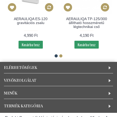
AERAULIQA ES-120
AERAULIQA TP-125/300
gravitációs zsalu
állítható hosszméretű
légtechnikai cső
4,990 Ft
4,190 Ft
Kosárba tesz
Kosárba tesz
ELÉRHETŐSÉGEK
VEVŐSZOLGÁLAT
MENÜK
TERMÉK KATEGÓRIA