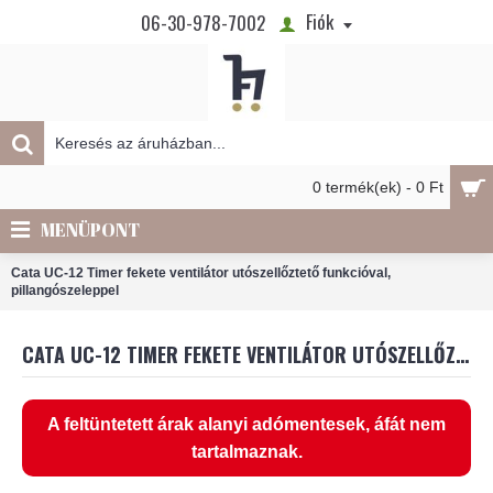
Fiók
06-30-978-7002
0 termék(ek) - 0 Ft
MENÜPONT
Cata UC-12 Timer fekete ventilátor utószellőztető funkcióval,
pillangószeleppel
CATA UC-12 TIMER FEKETE VENTILÁTOR UTÓSZELLŐZTETŐ FUNKCIÓVAL, PILLANGÓSZELEPPEL
A feltüntetett árak alanyi adómentesek, áfát nem
tartalmaznak.