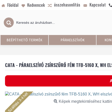
összehasonlítás
Kapcsolat
Főoldal
Kedvencek
BEÉPÍTHETŐ TERMÉK
PÁRAELSZÍVÓK
KON
CATA - PÁRAELSZÍVÓ ZSÍRSZŰRŐ FÉM TFB-5160 X, WH E
A
Szállítás 3-4 hét
Képek megtekintéséhez kattin