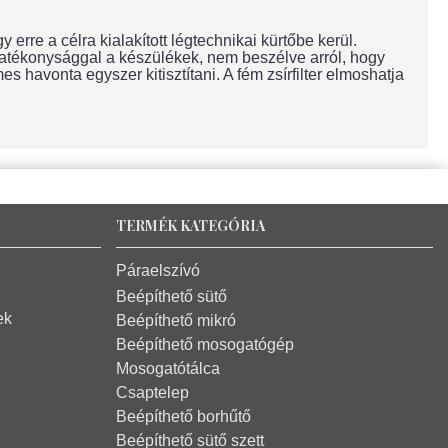
rre a célra kialakított légtechnikai kürtőbe kerül.
 hatékonysággal a készülékek, nem beszélve arról, hogy
s havonta egyszer kitisztítani. A fém zsírfilter elmoshatja
TERMÉK KATEGÓRIA
Páraelszívó
Beépíthető sütő
ek
Beépíthető mikró
Beépíthető mosogatógép
Mosogatótálca
Csaptelep
Beépíthető borhűtő
Beépíthető sütő szett