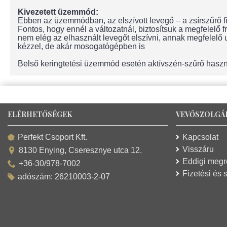
Kivezetett üzemmód:
Ebben az üzemmódban, az elszívott levegő – a zsírszűrő fil
Fontos, hogy ennél a változatnál, biztosítsuk a megfelelő
nem elég az elhasznált levegőt elszívni, annak megfelelő utá
kézzel, de akár mosogatógépben is
Belső keringtetési üzemmód esetén aktívszén-szűrő hasz
ELÉRHETŐSÉGEK
VEVŐSZOLGÁ
Kapcsolat
Perfekt Csoport Kft.
Visszáru
8130 Enying, Cseresznye utca 12.
Eddigi meg
+36-30/978-7002
Fizetési és s
adószám: 26210003-2-07