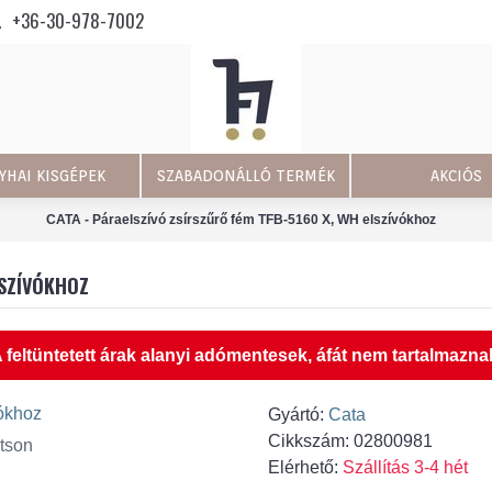
+36-30-978-7002
YHAI KISGÉPEK
SZABADONÁLLÓ TERMÉK
AKCIÓS
CATA - Páraelszívó zsírszűrő fém TFB-5160 X, WH elszívókhoz
LSZÍVÓKHOZ
 feltüntetett árak alanyi adómentesek, áfát nem tartalmazna
Gyártó:
Cata
Cikkszám:
02800981
tson
Elérhető:
Szállítás 3-4 hét