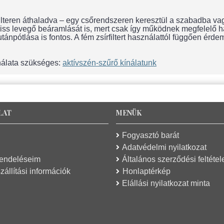
teren áthaladva – egy csőrendszeren keresztül a szabadba vagy e
 friss levegő beáramlását is, mert csak így működnek megfelelő
npótlása is fontos. A fém zsírfiltert használattól függően érdeme
nálata szükséges:
aktívszén-szűrő kínálatunk
LAT
MENÜK
Fogyasztó barát
Adatvédelmi nyilatkozat
rendeléseim
Általános szerződési feltétel
zállítási információk
Honlaptérkép
Elállási nyilatkozat minta