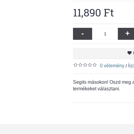
11,890 Ft
-
+
0 vélemény
Ír
/
Segits másokon! Oszd meg a 
termékeket választani.