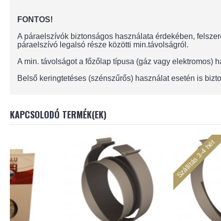
FONTOS!
A páraelszívók biztonságos használata érdekében, felszere
páraelszívó legalsó része közötti min.távolságról.
A min. távolságot a főzőlap típusa (gáz vagy elektromos)
Belső keringtetéses (szénszűrős) használat esetén is bizto
KAPCSOLODÓ TERMÉK(EK)