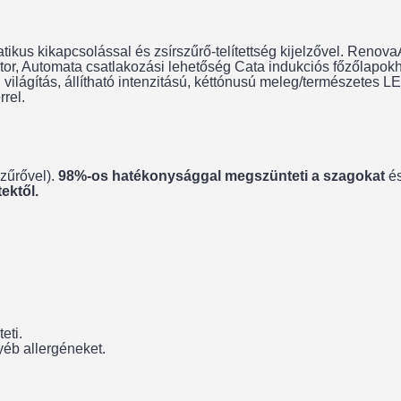
matikus kikapcsolással és zsírszűrő-telítettség kijelzővel. Reno
otor, Automata csatlakozási lehetőség Cata indukciós főzőlapok
ilágítás, állítható intenzitású, kéttónusú meleg/természetes L
rrel.
szűrővel).
98%-os hatékonysággal megszünteti a szagokat
é
ektől.
eti.
yéb allergéneket.