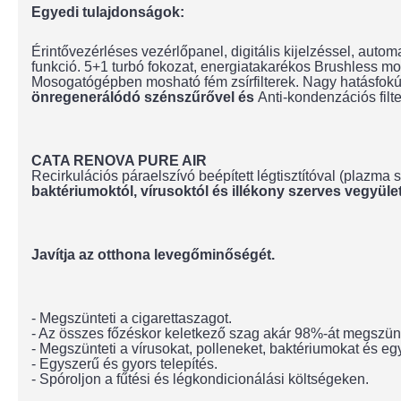
Egyedi tulajdonságok:
Érintővezérléses vezérlőpanel, digitális kijelzéssel, auto
funkció. 5+1 turbó fokozat, energiatakarékos Brushless m
Mosogatógépben mosható fém zsírfilterek. Nagy hatásfokú v
önregenerálódó szénszűrővel és
Anti-kondenzációs filte
CATA RENOVA PURE AIR
Recirkulációs páraelszívó beépített légtisztítóval (plazma 
baktériumoktól, vírusoktól és illékony szerves vegyület
Javítja az otthona levegőminőségét.
- Megszünteti a cigarettaszagot.
- Az összes főzéskor keletkező szag akár 98%-át megszünt
- Megszünteti a vírusokat, polleneket, baktériumokat és eg
- Egyszerű és gyors telepítés.
- Spóroljon a fűtési és légkondicionálási költségeken.