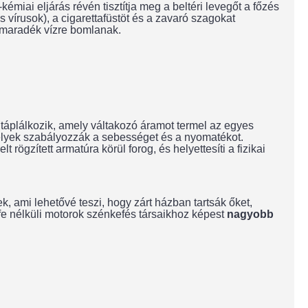
émiai eljárás révén tisztítja meg a beltéri levegőt a főzés
vírusok), a cigarettafüstöt és a zavaró szagokat
 maradék vízre bomlanak.
táplálkozik, amely váltakozó áramot termel az egyes
melyek szabályozzák a sebességet és a nyomatékot.
gzített armatúra körül forog, és helyettesíti a fizikai
k, ami lehetővé teszi, hogy zárt házban tartsák őket,
fe nélküli motorok szénkefés társaikhoz képest
nagyobb