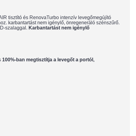
vaAIR tisztító és RenovaTurbo intenzív levegőmegújító
hoz. karbantartást nem igénylő, önregeneráló szénszűrő.
ED-szalaggal.
Karbantartást nem igénylő
s
100%-ban megtisztítja a levegőt a portól,