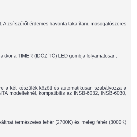
zet. A zsírszűrőt érdemes havonta takarítani, mosogatószeres
már, akkor a TIMER (IDŐZÍTŐ) LED gombja folyamatosan,
tre a két készülék között és automatikusan szabályozza a
NTA modelleknél, kompatibilis az INSB-6032, INSB-6030,
válthat természetes fehér (2700K) és meleg fehér (3000K)