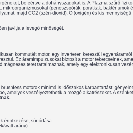
lergéneket, beleértve a dohányszagokat is. A Plazma szűrő fiziko-k
, mikroorganizmusokat (penészspórák, poratkák, baktériumok és 
olyamat, majd CO2 (szén-dioxid), O (oxigén) és kis mennyiségű
ően javítja a levegő minőségét.
kusan kommutált motor, egy inverteren keresztül egyenáramról 
eresztül. Ez áramimpulzusokat biztosít a motor tekercseinek, a
ágneses teret tartalmaznak, amely egy elektronikusan vezérelt rö
a brushless motorok minimális időszakos karbantartást igényelne
rbe, amelyek veszélyeztethetik a mozgó alkatrészeket. A szénke
tnak.
k érintkezése, súrlódása
k/watt arány)