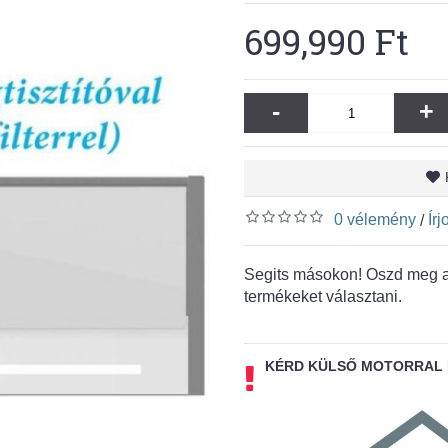
699,990 Ft
-
+
0 vélemény
Ír
/
Segits másokon! Oszd meg a 
termékeket választani.
KÉRD KÜLSŐ MOTORRAL 