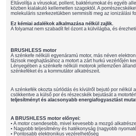
Eltávolítja a vírusokat, pollent, baktériumokat és egyéb al
közben kialakuló kellemetlen szagoktól. A porrészecskéket
molekuláris szerkezetükben semmisíti meg az ionizálási f
Ez kémiai adalékok alkalmazása nélkül zajlik.
A folyamat nem szabadít fel ózont a külvilágba, és érezhet
BRUSHLESS motor
A szénkefe nélküli egyenáramú motor, más néven elektroni
fázisok meghajtásához a motort a zárt hurkú vezérlőjén k
Lényegében a szénkefe nélküli motorok jellemzően állandó m
szénkeféket és a kommutátor alkatrészeit.
A szénkefék okozta súrlódás és kívülről bejutó por nélkül 
csökkentve a külső por és részecskék bejutását a motorté
teljesítményt és alacsonyabb energiafogyasztást muta
A BRUSHLESS motor előnyei:
• A motor csendesebb, mivel kevesebb a mozgó alkatrésze
• Nagyobb teljesítmény és hatékonyság (nagyobb nyomaté
• Pontosabb elektronikus vezérelhetőség