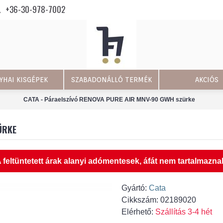
+36-30-978-7002
YHAI KISGÉPEK
SZABADONÁLLÓ TERMÉK
AKCIÓS
CATA - Páraelszívó RENOVA PURE AIR MNV-90 GWH szürke
ÜRKE
 feltüntetett árak alanyi adómentesek, áfát nem tartalmazna
Gyártó:
Cata
Cikkszám:
02189020
Elérhető:
Szállítás 3-4 hét