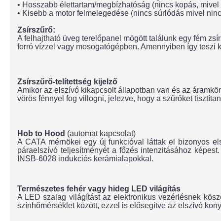
• Hosszabb élettartam/megbízhatóság (nincs kopás, mivel
• Kisebb a motor felmelegedése (nincs súrlódás mivel nin
Zsírszűrő:
A felhajtható üveg terelőpanel mögött találunk egy fém zsír
forró vízzel vagy mosogatógépben. Amennyiben így teszi kb.
Zsírszűrő-telítettség kijelző
Amikor az elszívó kikapcsolt állapotban van és az áramkö
vörös fénnyel fog villogni, jelezve, hogy a szűrőket tisztítani
Hob to Hood
(automat kapcsolat)
A CATA mérnökei egy új funkcióval láttak el bizonyos el
páraelszívó teljesítményét a főzés intenzitásához kép
INSB-6028 indukciós kerámialapokkal.
Természetes fehér vagy hideg LED világítás
A LED szalag világítást az elektronikus vezérlésnek kös
színhőmérséklet között, ezzel is elősegítve az elszívó kon