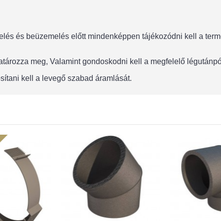
lés és beüzemelés előtt mindenképpen tájékozódni kell a termék
 határozza meg, Valamint gondoskodni kell a megfelelő légután
sítani kell a levegő szabad áramlását.