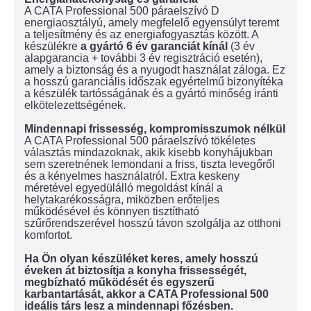
A CATA Professional 500 páraelszívó D
energiaosztályú, amely megfelelő egyensúlyt teremt
a teljesítmény és az energiafogyasztás között. A
készülékre
a gyártó 6 év garanciát kínál
(3 év
alapgarancia + további 3 év regisztráció esetén),
amely a biztonság és a nyugodt használat záloga. Ez
a hosszú garanciális időszak egyértelmű bizonyítéka
a készülék tartósságának és a gyártó minőség iránti
elkötelezettségének.
Mindennapi frissesség, kompromisszumok nélkül
A CATA Professional 500 páraelszívó tökéletes
választás mindazoknak, akik kisebb konyhájukban
sem szeretnének lemondani a friss, tiszta levegőről
és a kényelmes használatról. Extra keskeny
méretével egyedülálló megoldást kínál a
helytakarékosságra, miközben erőteljes
működésével és könnyen tisztítható
szűrőrendszerével hosszú távon szolgálja az otthoni
komfortot.
Ha Ön olyan készüléket keres, amely hosszú
éveken át biztosítja a konyha frissességét,
megbízható működését és egyszerű
karbantartását, akkor a CATA Professional 500
ideális társ lesz a mindennapi főzésben.