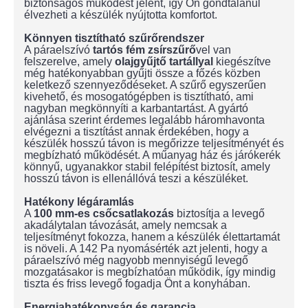
biztonságos működést jelent, így Ön gondtalanul
élvezheti a készülék nyújtotta komfortot.
Könnyen tisztítható szűrőrendszer
A páraelszívó
tartós fém zsírszűrő
vel van
felszerelve, amely
olajgyűjtő tartállyal
kiegészítve
még hatékonyabban gyűjti össze a főzés közben
keletkező szennyeződéseket. A szűrő egyszerűen
kivehető, és mosogatógépben is tisztítható, ami
nagyban megkönnyíti a karbantartást. A gyártó
ajánlása szerint érdemes legalább háromhavonta
elvégezni a tisztítást annak érdekében, hogy a
készülék hosszú távon is megőrizze teljesítményét és
megbízható működését. A műanyag ház és járókerék
könnyű, ugyanakkor stabil felépítést biztosít, amely
hosszú távon is ellenállóvá teszi a készüléket.
Hatékony légáramlás
A
100 mm-es csőcsatlakozás
biztosítja a levegő
akadálytalan távozását, amely nemcsak a
teljesítményt fokozza, hanem a készülék élettartamát
is növeli. A 142 Pa nyomásérték azt jelenti, hogy a
páraelszívó még nagyobb mennyiségű levegő
mozgatásakor is megbízhatóan működik, így mindig
tiszta és friss levegő fogadja Önt a konyhában.
Energiahatékonyság és garancia