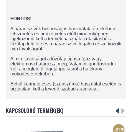
FONTOS!
A páraelszívók biztonságos használata érdekében,
felszerelés és beüzemelés előtt mindenképpen
tájékozódni kell a termék használati utasításból a
főzőlap felülete és a páraelszívó legalsó része közötti
min.távolságról.
A min. távolságot a főzőlap típusa (gáz vagy
elektromos) határozza meg, Valamint gondoskodni
kell a megfelelő légutánpótlásról a hatékony
működés érdekében.
Belső keringtetéses (szénszűrős) használat esetén is
biztosítani kell a levegő szabad áramlását.
KAPCSOLODÓ TERMÉK(EK)
-21%