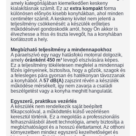
amely kategóriájában kiemelkedően keskeny
kialakításnak számít. Ez az
extra kompakt
forma
különösen előnyös kisebb konyhákban, ahol minden
centiméter számít. A keskeny kivitel nem jelenti a
teljesítmény csökkenését: a készülék erőteljes
működésével gondoskodik arról, hogy Ön akkor is
élvezhesse a friss és tiszta levegőt, ha a konyhában
korlátozott a hely.
Megbízható teljesítmény a mindennapokhoz
A páraelszívó egy nagy hatásfokú motorral dolgozik,
amely
óránként 450 m³
levegő elszívására képes.
Ez a teljesítmény tökéletesen megfelel a mindennapi
főzés igényeinek, biztosítva, hogy a gőzök, szagok és
a felesleges pára gyorsan és hatékonyan távozzanak
a konyhából. A
57 dB(A)
zajszint révén a készülék
működése mérsékelt, így nem zavarja a családi
beszélgetést vagy a konyha meghitt hangulatát.
Egyszerű, praktikus vezérlés
A készülék nem rendelkezik saját beépített
főkapcsolóval, a működtetés külső vezérlésen
keresztül történik. Ez a megoldás a professzionális
felhasználásból átvett technológia, amely biztosítja a
megbízhatóságot és a hosszú élettartamot. Az otthoni
környezetben mindez egyszerű kezelhetőséget és