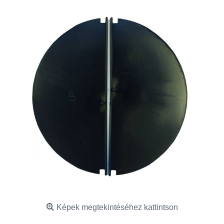
Képek megtekintéséhez kattintson