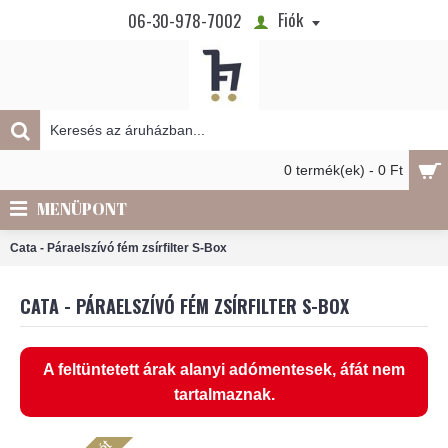
Fiók
06-30-978-7002
0 termék(ek) - 0 Ft
MENÜPONT
Cata - Páraelszívó fém zsírfilter S-Box
CATA - PÁRAELSZÍVÓ FÉM ZSÍRFILTER S-BOX
A feltüntetett árak alanyi adómentesek, áfát nem
tartalmaznak.