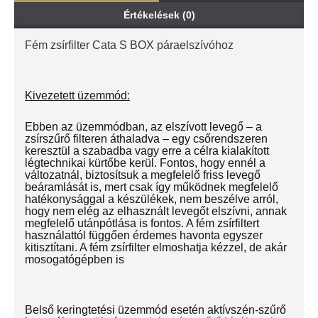
Értékelések (0)
Fém zsírfilter Cata S BOX páraelszívóhoz
Kivezetett üzemmód:
Ebben az üzemmódban, az elszívott levegő – a
zsírszűrő filteren áthaladva – egy csőrendszeren
keresztül a szabadba vagy erre a célra kialakított
légtechnikai kürtőbe kerül. Fontos, hogy ennél a
változatnál, biztosítsuk a megfelelő friss levegő
beáramlását is, mert csak így működnek megfelelő
hatékonysággal a készülékek, nem beszélve arról,
hogy nem elég az elhasznált levegőt elszívni, annak
megfelelő utánpótlása is fontos. A fém zsírfiltert
használattól függően érdemes havonta egyszer
kitisztítani. A fém zsírfilter elmoshatja kézzel, de akár
mosogatógépben is
Belső keringtetési üzemmód esetén aktívszén-szűrő