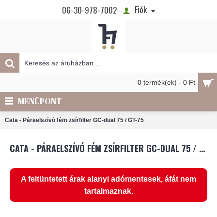
Fiók
06-30-978-7002
0 termék(ek) - 0 Ft
MENÜPONT
Cata - Páraelszívó fém zsírfilter GC-dual 75 / GT-75
CATA - PÁRAELSZÍVÓ FÉM ZSÍRFILTER GC-DUAL 75 / GT-75
A feltüntetett árak alanyi adómentesek, áfát nem
tartalmaznak.