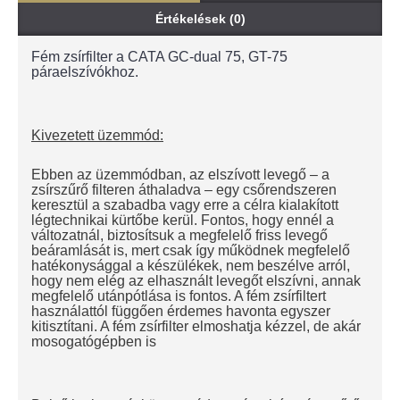
Értékelések (0)
Fém zsírfilter a CATA GC-dual 75, GT-75
páraelszívókhoz.
Kivezetett üzemmód:
Ebben az üzemmódban, az elszívott levegő – a
zsírszűrő filteren áthaladva – egy csőrendszeren
keresztül a szabadba vagy erre a célra kialakított
légtechnikai kürtőbe kerül. Fontos, hogy ennél a
változatnál, biztosítsuk a megfelelő friss levegő
beáramlását is, mert csak így működnek megfelelő
hatékonysággal a készülékek, nem beszélve arról,
hogy nem elég az elhasznált levegőt elszívni, annak
megfelelő utánpótlása is fontos. A fém zsírfiltert
használattól függően érdemes havonta egyszer
kitisztítani. A fém zsírfilter elmoshatja kézzel, de akár
mosogatógépben is