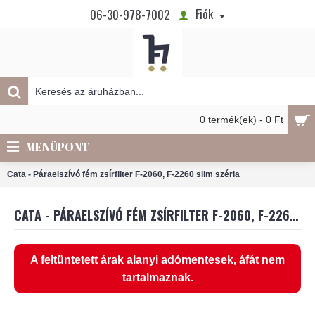
Fiók
06-30-978-7002
0 termék(ek) - 0 Ft
MENÜPONT
Cata - Páraelszívó fém zsírfilter F-2060, F-2260 slim széria
CATA - PÁRAELSZÍVÓ FÉM ZSÍRFILTER F-2060, F-2260 SLIM SZÉRIA
A feltüntetett árak alanyi adómentesek, áfát nem
tartalmaznak.