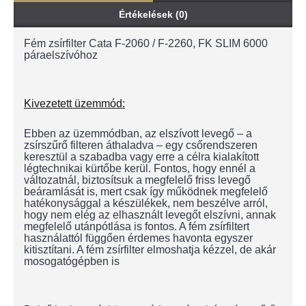
Értékelések (0)
Fém zsírfilter Cata F-2060 / F-2260, FK SLIM 6000
páraelszívóhoz
Kivezetett üzemmód:
Ebben az üzemmódban, az elszívott levegő – a
zsírszűrő filteren áthaladva – egy csőrendszeren
keresztül a szabadba vagy erre a célra kialakított
légtechnikai kürtőbe kerül. Fontos, hogy ennél a
változatnál, biztosítsuk a megfelelő friss levegő
beáramlását is, mert csak így működnek megfelelő
hatékonysággal a készülékek, nem beszélve arról,
hogy nem elég az elhasznált levegőt elszívni, annak
megfelelő utánpótlása is fontos. A fém zsírfiltert
használattól függően érdemes havonta egyszer
kitisztítani. A fém zsírfilter elmoshatja kézzel, de akár
mosogatógépben is