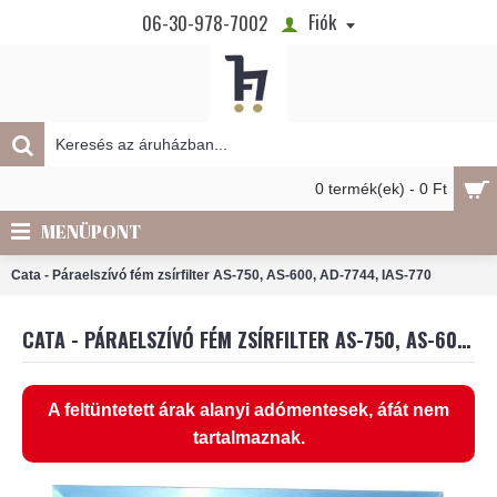
Fiók
06-30-978-7002
0 termék(ek) - 0 Ft
MENÜPONT
Cata - Páraelszívó fém zsírfilter AS-750, AS-600, AD-7744, IAS-770
CATA - PÁRAELSZÍVÓ FÉM ZSÍRFILTER AS-750, AS-600, AD-7744, IAS-770
A feltüntetett árak alanyi adómentesek, áfát nem
tartalmaznak.