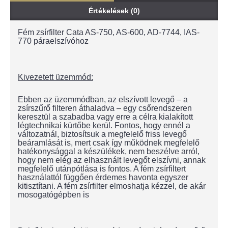
Értékelések (0)
Fém zsírfilter Cata AS-750, AS-600, AD-7744, IAS-
770 páraelszívóhoz
Kivezetett üzemmód:
Ebben az üzemmódban, az elszívott levegő – a
zsírszűrő filteren áthaladva – egy csőrendszeren
keresztül a szabadba vagy erre a célra kialakított
légtechnikai kürtőbe kerül. Fontos, hogy ennél a
változatnál, biztosítsuk a megfelelő friss levegő
beáramlását is, mert csak így működnek megfelelő
hatékonysággal a készülékek, nem beszélve arról,
hogy nem elég az elhasznált levegőt elszívni, annak
megfelelő utánpótlása is fontos. A fém zsírfiltert
használattól függően érdemes havonta egyszer
kitisztítani. A fém zsírfilter elmoshatja kézzel, de akár
mosogatógépben is