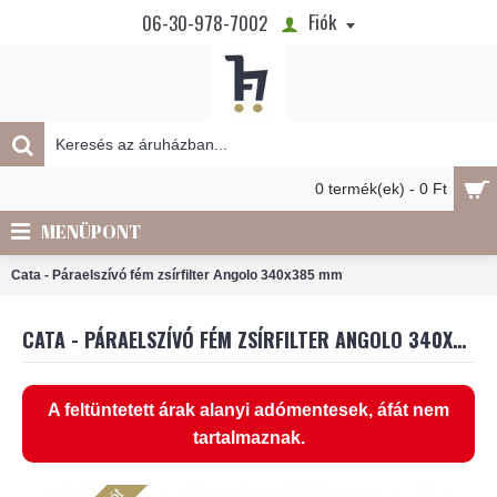
Fiók
06-30-978-7002
0 termék(ek) - 0 Ft
MENÜPONT
Cata - Páraelszívó fém zsírfilter Angolo 340x385 mm
CATA - PÁRAELSZÍVÓ FÉM ZSÍRFILTER ANGOLO 340X385 MM
A feltüntetett árak alanyi adómentesek, áfát nem
tartalmaznak.