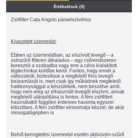
Értékelések (0)
Zsírfilter Cata Angolo páraelszívóhoz
Kivezetett üzemmód:
Ebben az üzemmódban, az elszívott levegő – a
zsírszűrő filteren áthaladva – egy csőrendszeren
keresztül a szabadba vagy erre a célra kialakított
légtechnikai kürtőbe kerül. Fontos, hogy ennél a
változatnál, biztosítsuk a megfelelő friss levegő
beáramlását is, mert csak így működnek megfelelő
hatékonysággal a készülékek, nem beszélve arról,
hogy nem elég az elhasznált levegőt elszívni, annak
megfelelő utánpótlása is fontos. A fém zsírfiltert
használattól függően érdemes havonta egyszer
kitisztítani. A fém zsírfilter elmoshatja kézzel, de akár
mosogatógépben is
Belső keringtetési üzemmód esetén aktívszén-szűrő