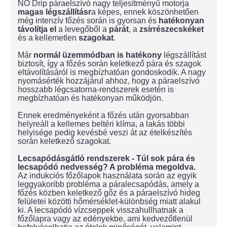
NO Drip páraelszívó nagy teljesítményű motorja
magas légszállításr
a képes, ennek köszönhetően
még intenzív főzés során is gyorsan és
hatékonyan
távolítja el
a levegőből a
párát
, a
zsírrészecskéket
és a kellemetlen
szagokat
.
Már
normál üzemmódban is hatékony
légszállítást
biztosít, így a főzés során keletkező pára és szagok
eltávolításáról is megbízhatóan gondoskodik. A nagy
nyomásérték hozzájárul ahhoz, hogy a páraelszívó
hosszabb légcsatorna-rendszerek esetén is
megbízhatóan és hatékonyan működjön.
Ennek eredményeként a főzés után gyorsabban
helyreáll a kellemes beltéri klíma, a lakás többi
helyisége pedig kevésbé veszi át az ételkészítés
során keletkező szagokat.
Lecsapódásgátló rendszerek - Túl sok pára és
lecsapódó nedvesség? A probléma megoldva.
Az indukciós főzőlapok használata során az egyik
leggyakoribb probléma a páralecsapódás, amely a
főzés közben keletkező gőz és a páraelszívó hideg
felületei közötti hőmérséklet-különbség miatt alakul
ki. A lecsapódó vízcseppek visszahullhatnak a
főzőlapra vagy az edényekbe, ami kedvezőtlenül