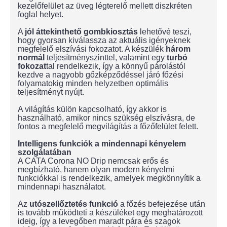
kezelőfelület az üveg légterelő mellett diszkréten
foglal helyet.
A
jól áttekinthető gombkiosztás
lehetővé teszi,
hogy gyorsan kiválassza az aktuális igényeknek
megfelelő elszívási fokozatot. A készülék
három
normál
teljesítményszinttel, valamint egy
turbó
fokozat
tal rendelkezik, így a könnyű párolástól
kezdve a nagyobb gőzképződéssel járó főzési
folyamatokig minden helyzetben optimális
teljesítményt nyújt.
A világítás külön kapcsolható, így akkor is
használható, amikor nincs szükség elszívásra, de
fontos a megfelelő megvilágítás a főzőfelület felett.
Intelligens funkciók a mindennapi kényelem
szolgálatában
A CATA Corona NO Drip nemcsak erős és
megbízható, hanem olyan modern kényelmi
funkciókkal is rendelkezik, amelyek megkönnyítik a
mindennapi használatot.
Az
utószellőztetés funkció
a főzés befejezése után
is tovább működteti a készüléket egy meghatározott
ideig, így a levegőben maradt pára és szagok