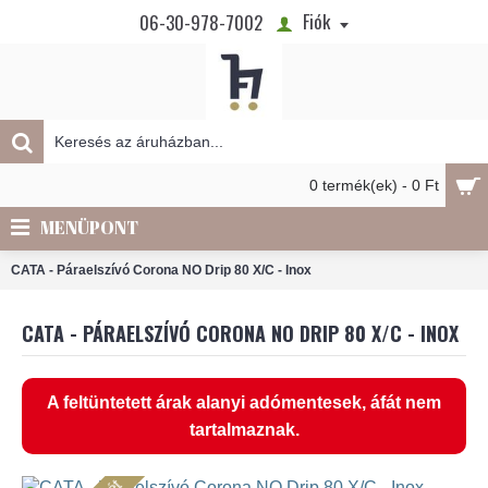
Fiók
06-30-978-7002
0 termék(ek) - 0 Ft
MENÜPONT
CATA - Páraelszívó Corona NO Drip 80 X/C - Inox
CATA - PÁRAELSZÍVÓ CORONA NO DRIP 80 X/C - INOX
A feltüntetett árak alanyi adómentesek, áfát nem
tartalmaznak.