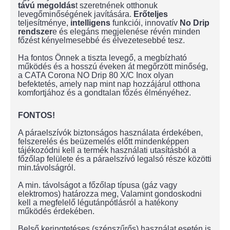
távú megoldás
t szeretnének otthonuk
levegőminőségének javítására.
Erőteljes
teljesítménye,
intelligens
funkciói, innovatív
No Drip
rendszer
e és elegáns megjelenése révén minden
főzést kényelmesebbé és élvezetesebbé tesz.
Ha fontos Önnek a tiszta levegő, a megbízható
működés és a hosszú éveken át megőrzött minőség,
a CATA Corona NO Drip 80 X/C Inox olyan
befektetés, amely nap mint nap hozzájárul otthona
komfortjához és a gondtalan főzés élményéhez.
FONTOS!
A páraelszívók biztonságos használata érdekében,
felszerelés és beüzemelés előtt mindenképpen
tájékozódni kell a termék használati utasításból a
főzőlap felülete és a páraelszívó legalsó része közötti
min.távolságról.
A min. távolságot a főzőlap típusa (gáz vagy
elektromos) határozza meg, Valamint gondoskodni
kell a megfelelő légutánpótlásról a hatékony
működés érdekében.
Belső keringtetéses (szénszűrős) használat esetén is