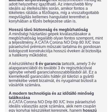
adott helyzethez igazítható. Az intenzívebb fény
ideális az ételkészítés során, amikor fontos a
tökéletes rálátás a főzőlapra, míg a visszafogottabb
megvilágítás kellemes hangulatot teremthet a
konyhában a főzés befejezése után is.
Hosszú távú biztonság és megbízhatóság
A minőségi háztartási gépek kiválasztásakor a
megbízhatóság legalább olyan fontos szempont, mint
a teljesítmény. A CATA Corona NO Drip 80 X/C Inox
páraelszívó prémium műszaki tartalma és gondosan
kidolgozott konstrukciója hosszú éveken át biztosítja
a hatékony működést.
A készülékhez
6 év garancia
tartozik, amely 3 év
alapgaranciából és további 3 év regisztrációval
igénybe vehető garanciahosszabbításból áll. Ez a
kiemelkedő garanciális háttér jól tükrözi a gyártó
termékébe vetett bizalmát, és nyugalmat biztosít a
vásárlók számára.
A modern technológia és az időtálló minőség
találkozása
A CATA Corona NO Drip 80 X/C Inox páraelszívó
ideális választás azok számára, akik nem csupán
egy konyhai készüléket keresnek, hanem
hosszú