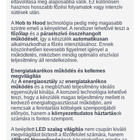
eltávolítása még alaposabbá válik. Ez különösen
hasznos hosszabb főzési folyamatok vagy intenzív
sütések után.
A
Hob to Hood
technológia pedig még magasabb
szintre emeli a kényelmet. A rendszer lehetővé teszi a
főzőlap
és a
páraelszívó
összehangolt
működését
, így a készülék
automatikusan
alkalmazkodhat a főzés intenzitásához. Ennek
köszönhetően kevesebb figyelmet igényel a
működtetés, miközben mindig optimális elszívási
teljesítmény áll rendelkezésre.
Energiatakarékos működés és kellemes
megvilágítás
Az
A energiaosztály
az
energiatakarékos
működés
és a megbízható teljesítmény ideális
egyensúlyát kínálja. A korszerű technológia lehetővé
teszi, hogy a készülék magas teljesítmény mellett is
kedvező energiafogyasztással működjön, ami
nemcsak a fenntartási költségek szempontjából
előnyös, hanem a
környezettudatos
háztartás
ok
számára is fontos szempont.
A beépített
LED szalag világítás
nem csupán kiváló
megvilágítást biztosít a főzőfelület számára, hanem
állítható fényerősség
ének köszönhetően mindig az