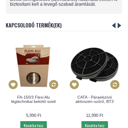
biztosítani kell a levegő szabad áramlását.
KAPCSOLODÓ TERMÉK(EK)
FA-150/3 Flexi Alu
CATA - Páraelszívó
légtechnikai bekötő szett
aktívszén-szűrő, BT3
5,990 Ft
11,990 Ft
Kosárba tesz
Kosárba tesz