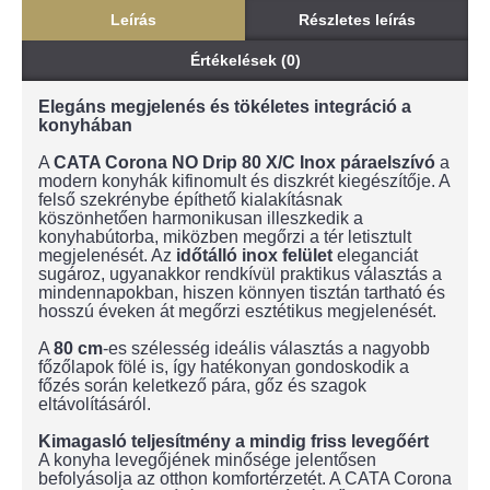
Leírás
Részletes leírás
Értékelések (0)
Elegáns megjelenés és tökéletes integráció a
konyhában
A
CATA Corona NO Drip 80 X/C Inox páraelszívó
a
modern konyhák kifinomult és diszkrét kiegészítője. A
felső szekrénybe építhető kialakításnak
köszönhetően harmonikusan illeszkedik a
konyhabútorba, miközben megőrzi a tér letisztult
megjelenését. Az
időtálló inox felület
eleganciát
sugároz, ugyanakkor rendkívül praktikus választás a
mindennapokban, hiszen könnyen tisztán tartható és
hosszú éveken át megőrzi esztétikus megjelenését.
A
80 cm
-es szélesség ideális választás a nagyobb
főzőlapok fölé is, így hatékonyan gondoskodik a
főzés során keletkező pára, gőz és szagok
eltávolításáról.
Kimagasló teljesítmény a mindig friss levegőért
A konyha levegőjének minősége jelentősen
befolyásolja az otthon komfortérzetét. A CATA Corona