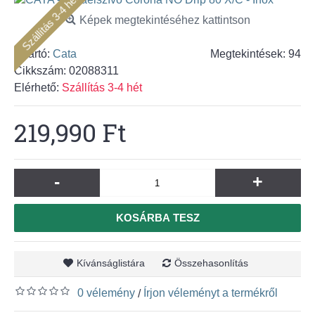
Szállítás 3-4 hét
Képek megtekintéséhez kattintson
Gyártó:
Cata
Megtekintések: 94
Cikkszám:
02088311
Elérhető:
Szállítás 3-4 hét
219,990 Ft
-
+
KOSÁRBA TESZ
Kívánságlistára
Összehasonlítás
0 vélemény
Írjon véleményt a termékről
/