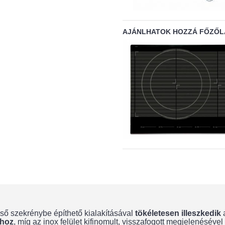
AJÁNLHATOK HOZZÁ FŐZŐL
felső szekrénybe építhető kialakításával
tökéletesen illeszkedik
a
phoz
, míg az inox felület kifinomult, visszafogott megjelenésével