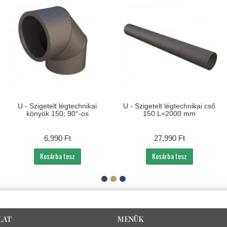
-
 30
AZUR - Szigetelt cső Alu
AZUR - Flexibilis cső Al
Sound Optima Plus 152 mm
Basic 152 mm 10
10 méter/csomag
méter/csomag
19,990 Ft
6,990 Ft
7,990 Ft
Kosárba tesz
Kosárba tesz
LAT
MENÜK