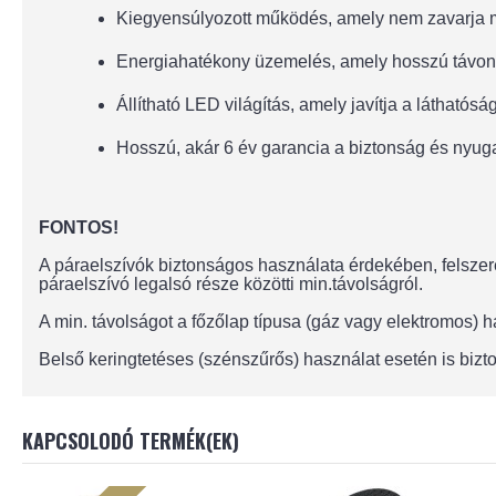
Kiegyensúlyozott működés, amely nem zavarja 
Energiahatékony üzemelés, amely hosszú távon
Állítható LED világítás, amely javítja a láthatósá
Hosszú, akár 6 év garancia a biztonság és nyu
FONTOS!
A páraelszívók biztonságos használata érdekében, felszere
páraelszívó legalsó része közötti min.távolságról.
A min. távolságot a főzőlap típusa (gáz vagy elektromos)
Belső keringtetéses (szénszűrős) használat esetén is bizto
KAPCSOLODÓ TERMÉK(EK)