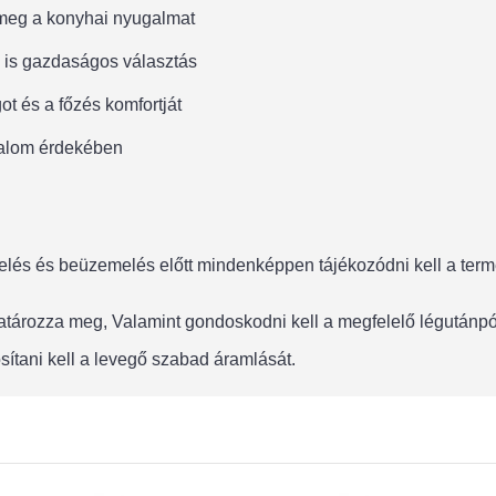
meg a konyhai nyugalmat
 is gazdaságos választás
got és a főzés komfortját
galom érdekében
lés és beüzemelés előtt mindenképpen tájékozódni kell a termék
 határozza meg, Valamint gondoskodni kell a megfelelő légután
sítani kell a levegő szabad áramlását.