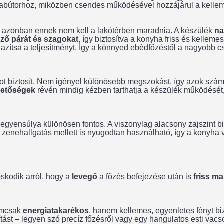
yhabútorhoz, miközben csendes működésével hozzájárul a kelle
l – azonban ennek nem kell a lakótérben maradnia. A készülék
na
ező párát és szagokat
, így biztosítva a konyha friss és kellemes
azítsa a teljesítményt. Így a könnyed ebédfőzéstől a nagyobb cs
ot biztosít. Nem igényel különösebb megszokást, így azok számá
ehetőségek
révén mindig kézben tarthatja a készülék működésé
egyensúlya különösen fontos. A viszonylag alacsony zajszint bi
y zenehallgatás mellett is nyugodtan használható, így a konyha
kodik arról, hogy a
levegő
a főzés befejezése után is
friss m
mcsak
energiatakarékos
, hanem kellemes, egyenletes fényt bizt
gítást – legyen szó precíz főzésről vagy egy hangulatos esti va