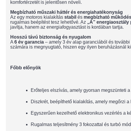
komfortérzetét is jelentősen növeli.
Megbízható műszaki háttér és energiahatékonyság
Az egy motoros kialakítás
stabil
és
megbízható működést
rugalmas beépítést tesz lehetővé. Az
„A” energiaosztály
javítja, hanem az energiafogyasztást is kordában tartja.
Hosszú távú biztonság és nyugalom
A
6 év garancia
– amely 3 év alap garanciából és további 3
számára is megnyugtató, hiszen egy ilyen beruházásnál ki
Főbb előnyök
Erőteljes elszívás, amely gyorsan megszünteti a
Diszkrét, beépíthető kialakítás, amely megőrzi 
Egyszerűen kezelhető elektronikus vezérlés a k
Rugalmas teljesítmény 3 fokozattal és turbó mó