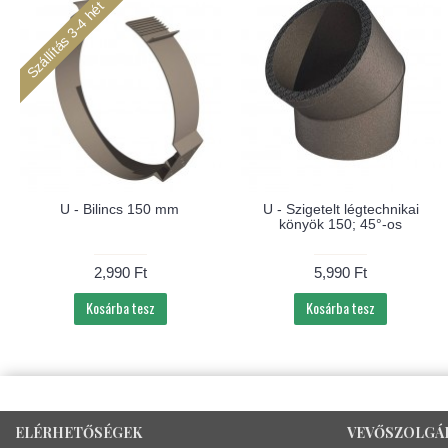
AZUR - Légtechnikai
ragasztószalag 48 mm x
méter
kai
U - Szigetelt légtechnikai cső
150 L=2000 mm
27,990 Ft
1,990 Ft
Kosárba tesz
Kosárba tesz
ELÉRHETŐSÉGEK
VEVŐSZOLGÁ