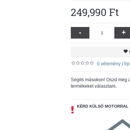
249,990 Ft
-
+
0 vélemény
Ír
/
Segits másokon! Oszd meg a 
termékeket választani.
KÉRD KÜLSŐ MOTORRAL 