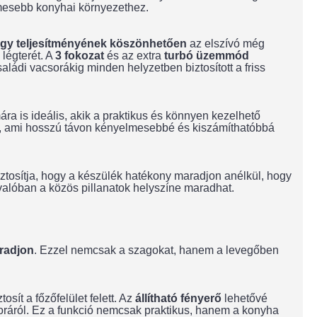
mesebb konyhai környezethez.
gy teljesítményének köszönhetően
az elszívó még
 légterét. A
3 fokozat
és az extra
turbó üzemmód
aládi vacsorákig minden helyzetben biztosított a friss
ra is ideális, akik a praktikus és könnyen kezelhető
t, ami hosszú távon kényelmesebbé és kiszámíthatóbbá
ztosítja, hogy a készülék hatékony maradjon anélkül, hogy
 valóban a közös pillanatok helyszíne maradhat.
aradjon
. Ezzel nemcsak a szagokat, hanem a levegőben
osít a főzőfelület felett. Az
állítható fényerő
lehetővé
csoráról. Ez a funkció nemcsak praktikus, hanem a konyha