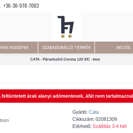
+36-30-978-7002
YHAI KISGÉPEK
SZABADONÁLLÓ TERMÉK
AKCIÓS
CATA - Páraelszívó Corona 120 X/C - Inox
 feltüntetett árak alanyi adómentesek, áfát nem tartalmazna
Gyártó:
Cata
Cikkszám:
02081309
tson
Elérhető:
Szállítás 3-4 hét