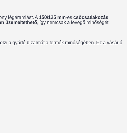
ony légáramlást. A
150/125 mm
-es
csőcsatlakozás
n üzemeltethető
, így nemcsak a levegő minőségét
 jelzi a gyártó bizalmát a termék minőségében. Ez a vásárló