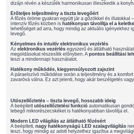
dizájn révén a készülék harmonikusan illeszkedik a kon
Erőteljes teljesítmény a tiszta levegőért
A főzés öröme gyakran együtt jár a gőzökkel és illatokka
intenzív főzés közben is
hatékonyan távolítja el a keletk
lehetőséget ad arra, hogy mindig az aktuális igényekhez ig
levegő.
Kényelmes és intuitív elektronikus vezérlés
Az
elektronikus vezérlés
egyszerű és átlátható használat
megoldásokat részesítik előnyben. A
pontos beállítási l
teszi a mindennapi használatot.
Hatékony működés, kiegyensúlyozott zajszint
A páraelszívó működése során a teljesítmény és a komfort 
zavaróvá válna. Ez azt jelenti, hogy akár beszélgetés vag
Utószellőztetés – tiszta levegő, hosszabb ideig
A beépített
utószellőztetési
funkció
automatikusan gondos
lebegő mikrorészecskéket is hatékonyabban távolítja el.
Modern LED világítás az átlátható főzésért
A beépített,
nagy hatékonyságú LED szalagvilágítás
ne
teszi, hogy mindig az adott helyzethez igazítsa a megvilá