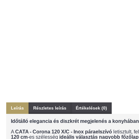
Leírás
Részletes leírás
Értékelések (0)
Időtálló elegancia és diszkrét megjelenés a konyhában
A
CATA - Corona 120 X/C - Inox páraelszívó
letisztult, 
120 cm
-es szélesség
ideális választás nagyobb főzőla