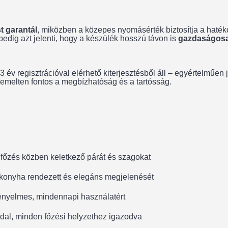
 garantál
, miközben a közepes nyomásérték biztosítja a haték
pedig azt jelenti, hogy a készülék hosszú távon is
gazdaságosa
 év regisztrációval elérhető kiterjesztésből áll – egyértelműen
emelten fontos a megbízhatóság és a tartósság.
 főzés közben keletkező párát és szagokat
a konyha rendezett és elegáns megjelenését
ényelmes, mindennapi használatért
ddal, minden főzési helyzethez igazodva