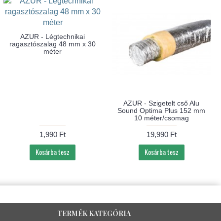
13%
-11%
-1
u
AZUR - Flexibilis cső Alu
AZUR - Szigetelt cső Alu
Basic 152 mm 3
Sound Optima Plus 152 m
méter/csomag
3 méter/csomag
2,390 Ft
7,990 Ft
2,690 Ft
8,990 Ft
Kosárba tesz
Kosárba tesz
TERMÉK KATEGÓRIA