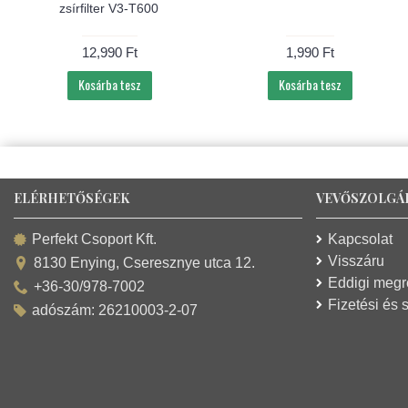
zsírfilter V3-T600
12,990 Ft
1,990 Ft
Kosárba tesz
Kosárba tesz
ELÉRHETŐSÉGEK
VEVŐSZOLGÁ
Kapcsolat
Perfekt Csoport Kft.
Visszáru
8130 Enying, Cseresznye utca 12.
Eddigi meg
+36-30/978-7002
Fizetési és s
adószám: 26210003-2-07