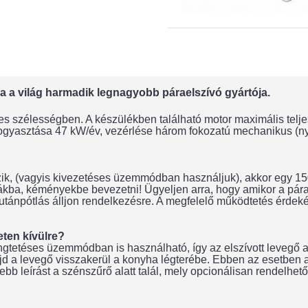
a a világ harmadik legnagyobb páraelszívó gyártója.
-es szélességben. A készülékben található motor maximális telj
 fogyasztása 47 kW/év, vezérlése három fokozatú mechanikus (n
ik, (vagyis kivezetéses üzemmódban használjuk), akkor egy 150
rnákba, kéményekbe bevezetni! Ügyeljen arra, hogy amikor a pá
ánpótlás álljon rendelkezésre. A megfelelő működtetés érdekébe
eten kívülre?
tetéses üzemmódban is használható, így az elszívott levegő a 
d a levegő visszakerül a konyha légterébe. Ebben az esetben a 
bb leírást a szénszűrő alatt talál, mely opcionálisan rendelhető