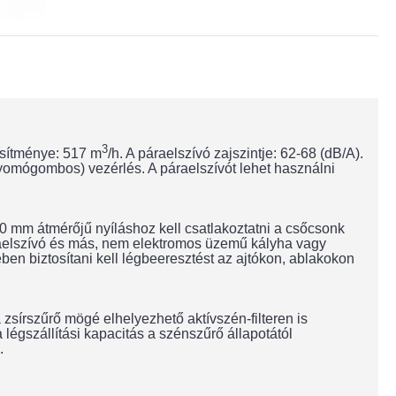
3
esítménye: 517 m
/h. A páraelszívó zajszintje: 62-68 (dB/A).
yomógombos) vezérlés. A páraelszívót lehet használni
 mm átmérőjű nyíláshoz kell csatlakoztatni a csőcsonk
raelszívó és más, nem elektromos üzemű kályha vagy
n biztosítani kell légbeeresztést az ajtókon, ablakokon
zsírszűrő mögé elhelyezhető aktívszén-filteren is
légszállítási kapacitás a szénszűrő állapotától
.