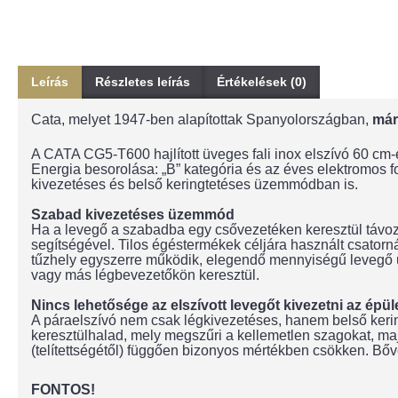
Leírás
Részletes leírás
Értékelések (0)
Cata, melyet 1947-ben alapítottak Spanyolországban,
már
A CATA CG5-T600 hajlított üveges fali inox elszívó 60 cm
Energia besorolása: „B” kategória és az éves elektromos
kivezetéses és belső keringtetéses üzemmódban is.
Szabad kivezetéses üzemmód
Ha a levegő a szabadba egy csővezetéken keresztül távoz
segítségével. Tilos égéstermékek céljára használt csato
tűzhely egyszerre működik, elegendő mennyiségű levegő ut
vagy más légbevezetőkön keresztül.
Nincs lehetősége az elszívott levegőt kivezetni az épül
A páraelszívó nem csak légkivezetéses, hanem belső kering
keresztülhalad, mely megszűri a kellemetlen szagokat, maj
(telítettségétől) függően bizonyos mértékben csökken. Bőve
FONTOS!