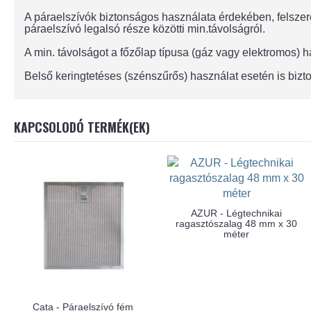
A páraelszívók biztonságos használata érdekében, felszere
páraelszívó legalsó része közötti min.távolságról.
A min. távolságot a főzőlap típusa (gáz vagy elektromos)
Belső keringtetéses (szénszűrős) használat esetén is bizto
KAPCSOLODÓ TERMÉK(EK)
AZUR - Légtechnikai
ragasztószalag 48 mm x 30
méter
Cata - Páraelszívó fém