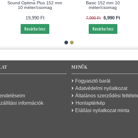
Sound Optima Plus 152 mm
Basic 152 mm 10
10 méter/csomag
méter/csomag
19,990 Ft
6,990 Ft
7,990 Ft
Kosárba tesz
Kosárba tesz
LAT
MENÜK
Fogyasztó barát
Adatvédelmi nyilatkozat
rendeléseim
Általános szerződési feltétel
zállítási információk
Honlaptérkép
Elállási nyilatkozat minta