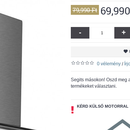
69,990
79,990 Ft
-
+
0 vélemény
Ír
/
Segits másokon! Oszd meg a 
termékeket választani.
KÉRD KÜLSŐ MOTORRAL 