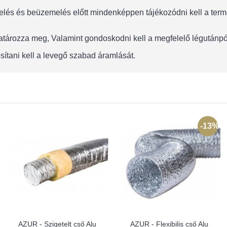
lés és beüzemelés előtt mindenképpen tájékozódni kell a termék
 határozza meg, Valamint gondoskodni kell a megfelelő légután
sítani kell a levegő szabad áramlását.
-13%
AZUR - Szigetelt cső Alu
AZUR - Flexibilis cső Alu