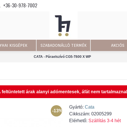
+36-30-978-7002
YHAI KISGÉPEK
SZABADONÁLLÓ TERMÉK
AKCIÓS
CATA - Páraelszívó CG5-T600 X WP
 feltüntetett árak alanyi adómentesek, áfát nem tartalmazna
Gyártó:
Cata
-13%
Cikkszám:
02005299
Elérhető:
Szállítás 3-4 hét