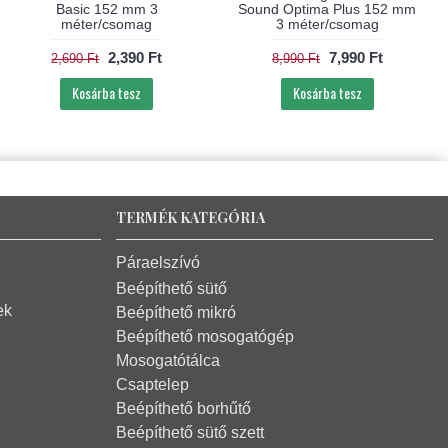
Basic 152 mm 3
Sound Optima Plus 152 mm
méter/csomag
3 méter/csomag
2,390 Ft
7,990 Ft
2,690 Ft
8,990 Ft
Kosárba tesz
Kosárba tesz
TERMÉK KATEGÓRIA
Páraelszívó
Beépíthető sütő
ek
Beépíthető mikró
Beépíthető mosogatógép
Mosogatótálca
Csaptelep
Beépíthető borhűtő
Beépíthető sütő szett