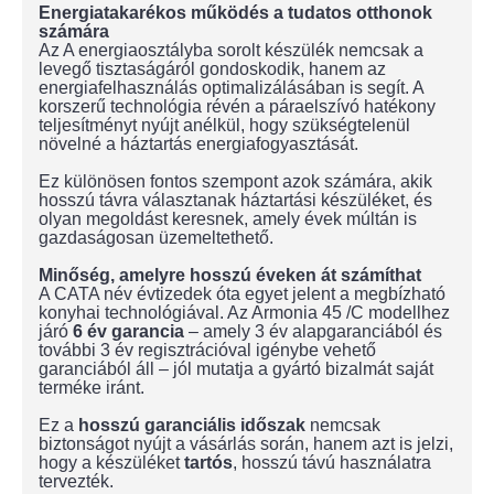
Energiatakarékos működés a tudatos otthonok
számára
Az A energiaosztályba sorolt készülék nemcsak a
levegő tisztaságáról gondoskodik, hanem az
energiafelhasználás optimalizálásában is segít. A
korszerű technológia révén a páraelszívó hatékony
teljesítményt nyújt anélkül, hogy szükségtelenül
növelné a háztartás energiafogyasztását.
Ez különösen fontos szempont azok számára, akik
hosszú távra választanak háztartási készüléket, és
olyan megoldást keresnek, amely évek múltán is
gazdaságosan üzemeltethető.
Minőség, amelyre hosszú éveken át számíthat
A CATA név évtizedek óta egyet jelent a megbízható
konyhai technológiával. Az Armonia 45 /C modellhez
járó
6 év garancia
– amely 3 év alapgaranciából és
további 3 év regisztrációval igénybe vehető
garanciából áll – jól mutatja a gyártó bizalmát saját
terméke iránt.
Ez a
hosszú garanciális időszak
nemcsak
biztonságot nyújt a vásárlás során, hanem azt is jelzi,
hogy a készüléket
tartós
, hosszú távú használatra
tervezték.