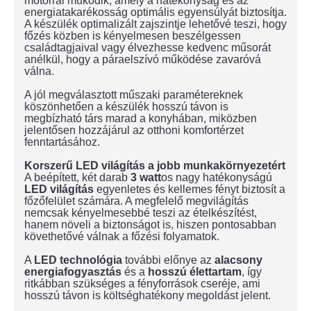
motorral működik, amely a hatékonyság és az
energiatakarékosság optimális egyensúlyát biztosítja.
A készülék optimalizált zajszintje lehetővé teszi, hogy
főzés közben is kényelmesen beszélgessen
családtagjaival vagy élvezhesse kedvenc műsorát
anélkül, hogy a páraelszívó működése zavaróvá
válna.
A jól megválasztott műszaki paramétereknek
köszönhetően a készülék hosszú távon is
megbízható társ marad a konyhában, miközben
jelentősen hozzájárul az otthoni komfortérzet
fenntartásához.
Korszerű LED világítás a jobb munkakörnyezetért
A beépített, két darab
3 watt
os nagy hatékonyságú
LED világítás
egyenletes és kellemes fényt biztosít a
főzőfelület számára. A megfelelő megvilágítás
nemcsak kényelmesebbé teszi az ételkészítést,
hanem növeli a biztonságot is, hiszen pontosabban
követhetővé válnak a főzési folyamatok.
A
LED technológia
további előnye az
alacsony
energiafogyasztás
és a
hosszú
élettartam
, így
ritkábban szükséges a fényforrások cseréje, ami
hosszú távon is költséghatékony megoldást jelent.