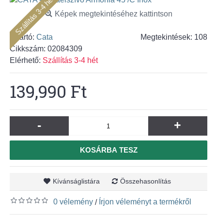
Szállítás 3-4 hét
Képek megtekintéséhez kattintson
Gyártó:
Cata
Megtekintések: 108
Cikkszám:
02084309
Elérhető:
Szállítás 3-4 hét
139,990 Ft
-
+
KOSÁRBA TESZ
Kívánságlistára
Összehasonlítás
0 vélemény
Írjon véleményt a termékről
/