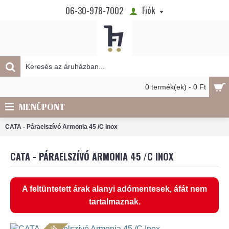
Fiók
06-30-978-7002
0 termék(ek) - 0 Ft
MENÜPONT
CATA - Páraelszívó Armonia 45 /C Inox
CATA - PÁRAELSZÍVÓ ARMONIA 45 /C INOX
A feltüntetett árak alanyi adómentesek, áfát nem
tartalmaznak.