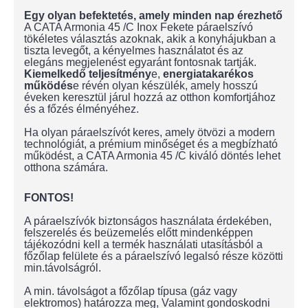
Egy olyan befektetés, amely minden nap érezhető
A CATA Armonia 45 /C Inox Fekete páraelszívó
tökéletes választás azoknak, akik a konyhájukban a
tiszta levegőt, a kényelmes használatot és az
elegáns megjelenést egyaránt fontosnak tartják.
Kiemelkedő teljesítmény
e,
energiatakarékos
működés
e révén olyan készülék, amely hosszú
éveken keresztül járul hozzá az otthon komfortjához
és a főzés élményéhez.
Ha olyan páraelszívót keres, amely ötvözi a modern
technológiát, a prémium minőséget és a megbízható
működést, a CATA Armonia 45 /C kiváló döntés lehet
otthona számára.
FONTOS!
A páraelszívók biztonságos használata érdekében,
felszerelés és beüzemelés előtt mindenképpen
tájékozódni kell a termék használati utasításból a
főzőlap felülete és a páraelszívó legalsó része közötti
min.távolságról.
A min. távolságot a főzőlap típusa (gáz vagy
elektromos) határozza meg, Valamint gondoskodni