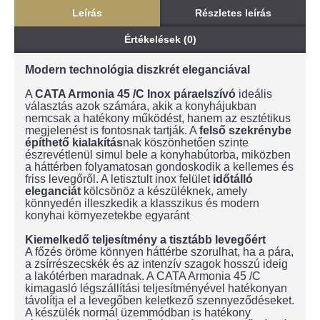
Leírás
Részletes leírás
Értékelések (0)
Modern technológia diszkrét eleganciával
A
CATA Armonia 45 /C Inox páraelszívó
ideális
választás azok számára, akik a konyhájukban
nemcsak a hatékony működést, hanem az esztétikus
megjelenést is fontosnak tartják. A
felső szekrénybe
építhető kialakítás
nak köszönhetően szinte
észrevétlenül simul bele a konyhabútorba, miközben
a háttérben folyamatosan gondoskodik a kellemes és
friss levegőről. A letisztult inox felület
időtálló
eleganciát
kölcsönöz a készüléknek, amely
könnyedén illeszkedik a klasszikus és modern
konyhai környezetekbe egyaránt
Kiemelkedő teljesítmény a tisztább levegőért
A főzés öröme könnyen háttérbe szorulhat, ha a pára,
a zsírrészecskék és az intenzív szagok hosszú ideig
a lakótérben maradnak. A CATA Armonia 45 /C
kimagasló légszállítási teljesítményével hatékonyan
távolítja el a levegőben keletkező szennyeződéseket.
A készülék normál üzemmódban is hatékony