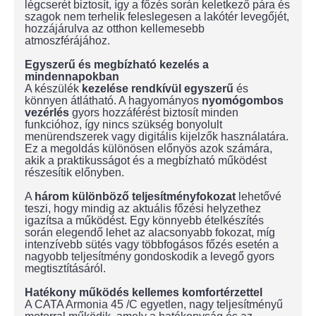
légcserét biztosít, így a főzés során keletkező pára és
szagok nem terhelik feleslegesen a lakótér levegőjét,
hozzájárulva az otthon kellemesebb
atmoszférájához.
Egyszerű és megbízható kezelés a
mindennapokban
A készülék
kezelése
rendkívül egyszerű
és
könnyen átlátható. A hagyományos
nyomógombos
vezérlés
gyors hozzáférést biztosít minden
funkcióhoz, így nincs szükség bonyolult
menürendszerek vagy digitális kijelzők használatára.
Ez a megoldás különösen előnyös azok számára,
akik a praktikusságot és a megbízható működést
részesítik előnyben.
A
három különböző teljesítményfokozat
lehetővé
teszi, hogy mindig az aktuális főzési helyzethez
igazítsa a működést. Egy könnyebb ételkészítés
során elegendő lehet az alacsonyabb fokozat, míg
intenzívebb sütés vagy többfogásos főzés esetén a
nagyobb teljesítmény gondoskodik a levegő gyors
megtisztításáról.
Hatékony működés kellemes komfortérzettel
A CATA Armonia 45 /C egyetlen, nagy teljesítményű