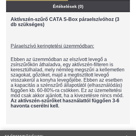
Értékelések (0)
Aktívszén-szűrő CATA S-Box páraelszívóhoz (3
db szükséges)
Páraelszívó keringtetési üzemmódban:
Ebben az üzemmódban az elszívott levegő a
zsírszűrőkön áthaladva, egy aktívszén-filteren is
keresztülhalad, mely némileg megszűri a kellemetlen
szagokat, gőzöket, majd a megtisztított levegő
visszakerül a konyha levegőjébe. Ebben az esetben
a kapacitás a szénszűrő állapotától (elhasználódás)
függően kb. 60-80%-ra csökken. Ez az üzemeltetési
mód csak akkor ajánlott, ha a kivezetésre nincs mód.
Az aktívszén-szűrőket használattól függően 3-6
havonta cserélni kell.