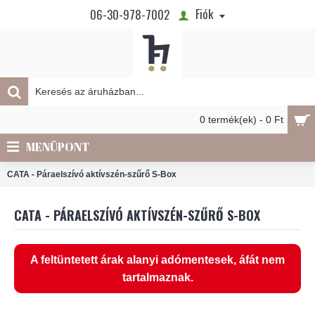
Fiók
06-30-978-7002
0 termék(ek) - 0 Ft
MENÜPONT
CATA - Páraelszívó aktívszén-szűrő S-Box
CATA - PÁRAELSZÍVÓ AKTÍVSZÉN-SZŰRŐ S-BOX
A feltüntetett árak alanyi adómentesek, áfát nem
tartalmaznak.