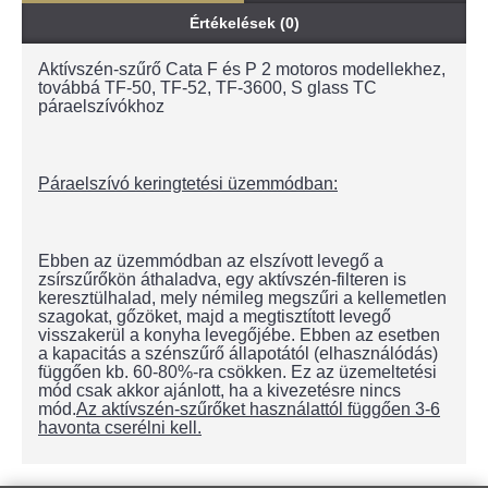
Értékelések (0)
Aktívszén-szűrő Cata F és P 2 motoros modellekhez,
továbbá TF-50, TF-52, TF-3600, S glass TC
páraelszívókhoz
Páraelszívó keringtetési üzemmódban:
Ebben az üzemmódban az elszívott levegő a
zsírszűrőkön áthaladva, egy aktívszén-filteren is
keresztülhalad, mely némileg megszűri a kellemetlen
szagokat, gőzöket, majd a megtisztított levegő
visszakerül a konyha levegőjébe. Ebben az esetben
a kapacitás a szénszűrő állapotától (elhasználódás)
függően kb. 60-80%-ra csökken. Ez az üzemeltetési
mód csak akkor ajánlott, ha a kivezetésre nincs
mód.
Az aktívszén-szűrőket használattól függően 3-6
havonta cserélni kell.