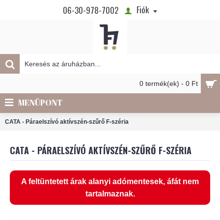
Fiók
06-30-978-7002
0 termék(ek) - 0 Ft
MENÜPONT
CATA - Páraelszívó aktívszén-szűrő F-széria
CATA - PÁRAELSZÍVÓ AKTÍVSZÉN-SZŰRŐ F-SZÉRIA
A feltüntetett árak alanyi adómentesek, áfát nem
tartalmaznak.