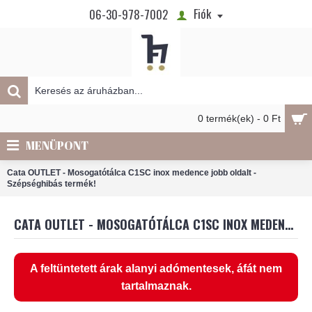
Fiók
06-30-978-7002
0 termék(ek) - 0 Ft
MENÜPONT
Cata OUTLET - Mosogatótálca C1SC inox medence jobb oldalt -
Szépséghibás termék!
CATA OUTLET - MOSOGATÓTÁLCA C1SC INOX MEDENCE JOBB OLDALT - SZÉPSÉGHIBÁS TERMÉK!
A feltüntetett árak alanyi adómentesek, áfát nem
tartalmaznak.