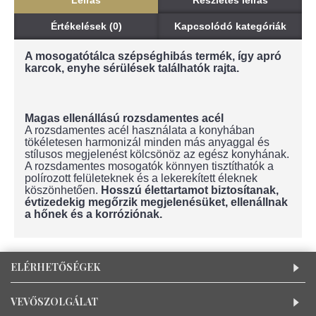
Leírás
Részletes leírás
Értékelések (0)
Kapcsolódó kategóriák
A mosogatótálca szépséghibás termék, így apró
karcok, enyhe sérülések találhatók rajta.
Magas ellenállású rozsdamentes acél
A rozsdamentes acél használata a konyhában
tökéletesen harmonizál minden más anyaggal és
stílusos megjelenést kölcsönöz az egész konyhának.
A rozsdamentes mosogatók könnyen tisztíthatók a
polírozott felületeknek és a lekerekített éleknek
köszönhetően.
Hosszú élettartamot biztosítanak,
évtizedekig megőrzik megjelenésüket, ellenállnak
a hőnek és a korróziónak.
ELÉRHETŐSÉGEK
VEVŐSZOLGÁLAT