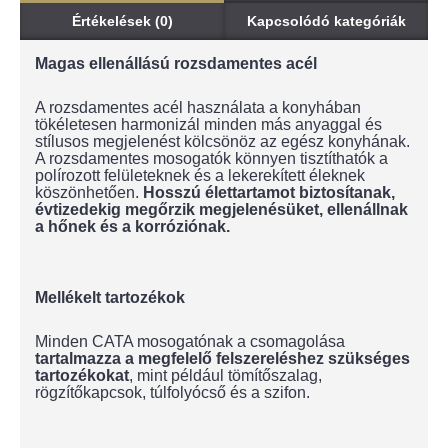
Értékelések (0)
Kapcsolódó kategóriák
Magas ellenállású rozsdamentes acél
A rozsdamentes acél használata a konyhában
tökéletesen harmonizál minden más anyaggal és
stílusos megjelenést kölcsönöz az egész konyhának.
A rozsdamentes mosogatók könnyen tisztíthatók a
polírozott felületeknek és a lekerekített éleknek
köszönhetően.
Hosszú élettartamot biztosítanak,
évtizedekig megőrzik megjelenésüket, ellenállnak
a hőnek és a korróziónak.
Mellékelt tartozékok
Minden CATA mosogatónak a csomagolása
tartalmazza a megfelelő felszereléshez szükséges
tartozékokat
, mint például tömítőszalag,
rögzítőkapcsok, túlfolyócső és a szifon.