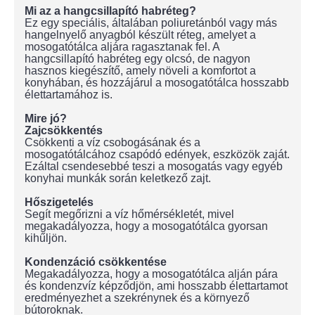
Mi az a hangcsillapító habréteg?
Ez egy speciális, általában poliuretánból vagy más
hangelnyelő anyagból készült réteg, amelyet a
mosogatótálca aljára ragasztanak fel. A
hangcsillapító habréteg egy olcsó, de nagyon
hasznos kiegészítő, amely növeli a komfortot a
konyhában, és hozzájárul a mosogatótálca hosszabb
élettartamához is.
Mire jó?
Zajcsökkentés
Csökkenti a víz csobogásának és a
mosogatótálcához csapódó edények, eszközök zaját.
Ezáltal csendesebbé teszi a mosogatás vagy egyéb
konyhai munkák során keletkező zajt.
Hőszigetelés
Segít megőrizni a víz hőmérsékletét, mivel
megakadályozza, hogy a mosogatótálca gyorsan
kihűljön.
Kondenzáció csökkentése
Megakadályozza, hogy a mosogatótálca alján pára
és kondenzvíz képződjön, ami hosszabb élettartamot
eredményezhet a szekrénynek és a környező
bútoroknak.