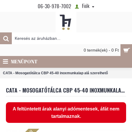
Fiók
06-30-978-7002
0 termék(ek) - 0 Ft
MENÜPONT
CATA - Mosogatótálca CBP 45-40 inoxmunkalap alá szerelhető
CATA - MOSOGATÓTÁLCA CBP 45-40 INOXMUNKALAP ALÁ SZERELHETŐ
A feltüntetett árak alanyi adómentesek, áfát nem
tartalmaznak.