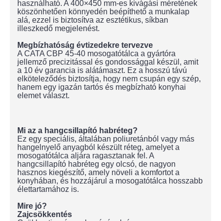
használható. A 400×450 mm-es kivágási méretének
köszönhetően könnyedén beépíthető a munkalap
alá, ezzel is biztosítva az esztétikus, síkban
illeszkedő megjelenést.
Megbízhatóság évtizedekre tervezve
A CATA CBP 45-40 mosogatótálca a gyártóra
jellemző precizitással és gondossággal készül, amit
a 10 év garancia is alátámaszt. Ez a hosszú távú
elköteleződés biztosítja, hogy nem csupán egy szép,
hanem egy igazán tartós és megbízható konyhai
elemet választ.
Mi az a hangcsillapító habréteg?
Ez egy speciális, általában poliuretánból vagy más
hangelnyelő anyagból készült réteg, amelyet a
mosogatótálca aljára ragasztanak fel. A
hangcsillapító habréteg egy olcsó, de nagyon
hasznos kiegészítő, amely növeli a komfortot a
konyhában, és hozzájárul a mosogatótálca hosszabb
élettartamához is.
Mire jó?
Zajcsökkentés