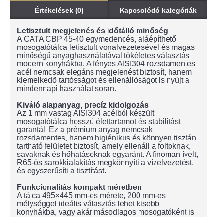
Értékelések (0)
Kapcsolódó kategóriák
Letisztult megjelenés és időtálló minőség
A CATA CBP 45-40 egymedencés, aláépíthető
mosogatótálca letisztult vonalvezetésével és magas
minőségű anyaghasználatával tökéletes választás
modern konyhákba. A fényes AISI304 rozsdamentes
acél nemcsak elegáns megjelenést biztosít, hanem
kiemelkedő tartósságot és ellenállóságot is nyújt a
mindennapi használat során.
Kiváló alapanyag, precíz kidolgozás
Az 1 mm vastag AISI304 acélból készült
mosogatótálca hosszú élettartamot és stabilitást
garantál. Ez a prémium anyag nemcsak
rozsdamentes, hanem higiénikus és könnyen tisztán
tartható felületet biztosít, amely ellenáll a foltoknak,
savaknak és hőhatásoknak egyaránt. A finoman ívelt,
R65-ös sarokkialakítás megkönnyíti a vízelvezetést,
és egyszerűsíti a tisztítást.
Funkcionalitás kompakt méretben
A tálca 495×445 mm-es mérete, 200 mm-es
mélységgel ideális választás lehet kisebb
konyhákba, vagy akár másodlagos mosogatóként is