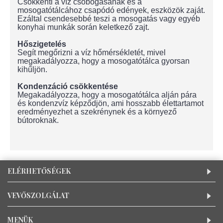
Csökkenti a víz csobogásának és a
mosogatótálcához csapódó edények, eszközök zaját.
Ezáltal csendesebbé teszi a mosogatás vagy egyéb
konyhai munkák során keletkező zajt.
Hőszigetelés
Segít megőrizni a víz hőmérsékletét, mivel
megakadályozza, hogy a mosogatótálca gyorsan
kihűljön.
Kondenzáció csökkentése
Megakadályozza, hogy a mosogatótálca alján pára
és kondenzvíz képződjön, ami hosszabb élettartamot
eredményezhet a szekrénynek és a környező
bútoroknak.
ELÉRHETŐSÉGEK
VEVŐSZOLGÁLAT
MENÜK