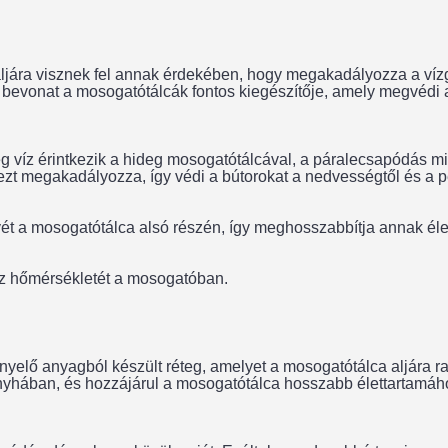
aljára visznek fel annak érdekében, hogy megakadályozza a vízg
bevonat a mosogatótálcák fontos kiegészítője, amely megvédi 
íz érintkezik a hideg mosogatótálcával, a páralecsapódás mia
 ezt megakadályozza, így védi a bútorokat a nedvességtől és a 
ét a mosogatótálca alsó részén, így meghosszabbítja annak éle
íz hőmérsékletét a mosogatóban.
nyelő anyagból készült réteg, amelyet a mosogatótálca aljára ra
nyhában, és hozzájárul a mosogatótálca hosszabb élettartamáho