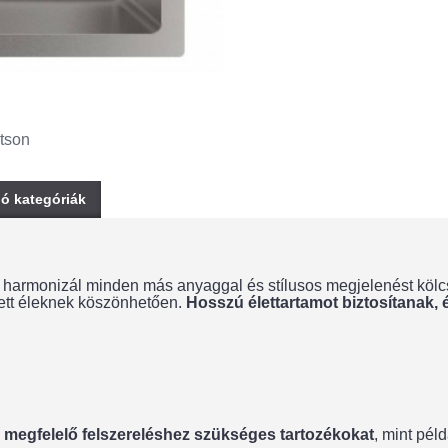
tson
ó kategóriák
n harmonizál minden más anyaggal és stílusos megjelenést kö
ített éleknek köszönhetően.
Hosszú élettartamot biztosítanak, 
a megfelelő felszereléshez szükséges tartozékokat
, mint pél