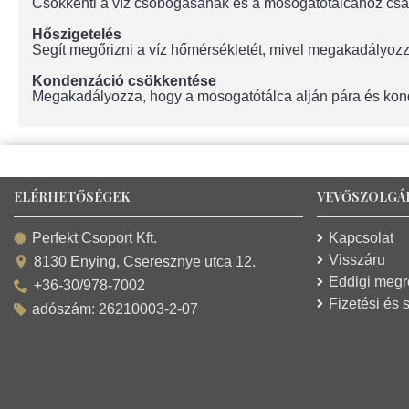
Csökkenti a víz csobogásának és a mosogatótálcához csa
Hőszigetelés
Segít megőrizni a víz hőmérsékletét, mivel megakadályozz
Kondenzáció csökkentése
Megakadályozza, hogy a mosogatótálca alján pára és kon
ELÉRHETŐSÉGEK
VEVŐSZOLGÁ
Kapcsolat
Perfekt Csoport Kft.
Visszáru
8130 Enying, Cseresznye utca 12.
Eddigi meg
+36-30/978-7002
Fizetési és s
adószám: 26210003-2-07