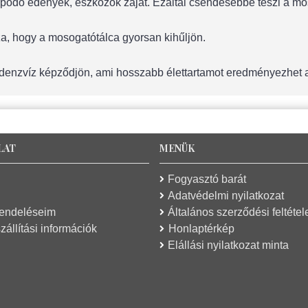
pódó edények, eszközök zaját. Ezáltal csendesebbé teszi a mo
a, hogy a mosogatótálca gyorsan kihűljön.
denzvíz képződjön, ami hosszabb élettartamot eredményezhet 
LAT
MENÜK
Fogyasztó barát
Adatvédelmi nyilatkozat
rendeléseim
Általános szerződési feltétel
zállítási információk
Honlaptérkép
Elállási nyilatkozat minta