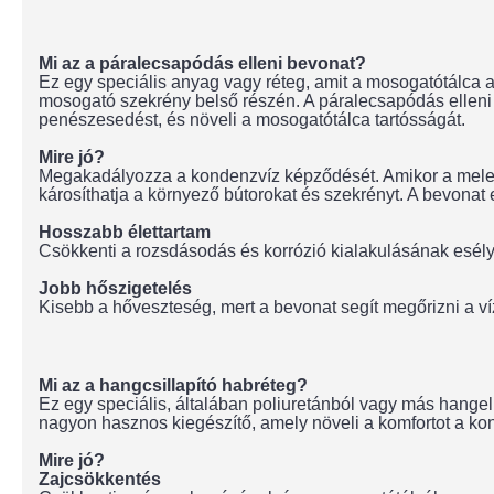
Mi az a páralecsapódás elleni bevonat?
Ez egy speciális anyag vagy réteg, amit a mosogatótálca 
mosogató szekrény belső részén. A páralecsapódás elleni 
penészesedést, és növeli a mosogatótálca tartósságát.
Mire jó?
Megakadályozza a kondenzvíz képződését. Amikor a meleg v
károsíthatja a környező bútorokat és szekrényt. A bevonat
Hosszabb élettartam
Csökkenti a rozsdásodás és korrózió kialakulásának esély
Jobb hőszigetelés
Kisebb a hőveszteség, mert a bevonat segít megőrizni a v
Mi az a hangcsillapító habréteg?
Ez egy speciális, általában poliuretánból vagy más hangel
nagyon hasznos kiegészítő, amely növeli a komfortot a ko
Mire jó?
Zajcsökkentés