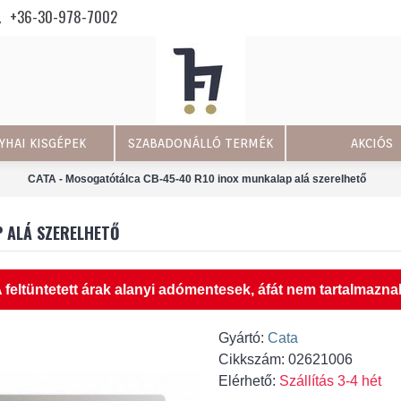
+36-30-978-7002
YHAI KISGÉPEK
SZABADONÁLLÓ TERMÉK
AKCIÓS
CATA - Mosogatótálca CB-45-40 R10 inox munkalap alá szerelhető
 ALÁ SZERELHETŐ
 feltüntetett árak alanyi adómentesek, áfát nem tartalmazna
Gyártó:
Cata
Cikkszám:
02621006
Elérhető:
Szállítás 3-4 hét