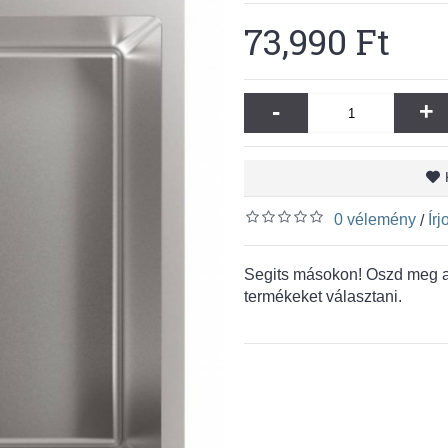
73,990 Ft
-
+
0 vélemény
Ír
/
Segits másokon! Oszd meg a 
termékeket választani.