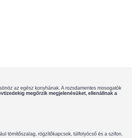
lcsönöz az egész konyhának. A rozsdamentes mosogatók
évtizedekig megőrzik megjelenésüket, ellenállnak a
dául tömítőszalag, rögzítőkapcsok, túlfolyócső és a szifon.