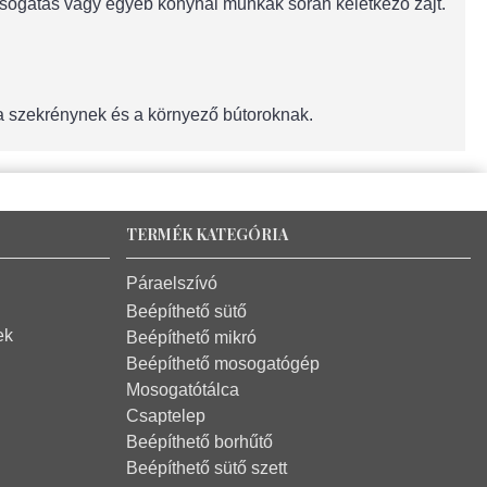
sogatás vagy egyéb konyhai munkák során keletkező zajt.
a szekrénynek és a környező bútoroknak.
TERMÉK KATEGÓRIA
Páraelszívó
Beépíthető sütő
ek
Beépíthető mikró
Beépíthető mosogatógép
Mosogatótálca
Csaptelep
Beépíthető borhűtő
Beépíthető sütő szett