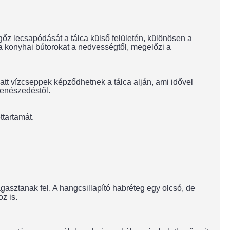
őz lecsapódását a tálca külső felületén, különösen a
a konyhai bútorokat a nedvességtől, megelőzi a
tt vízcseppek képződhetnek a tálca alján, ami idővel
penészedéstől.
ttartamát.
gasztanak fel. A hangcsillapító habréteg egy olcsó, de
z is.