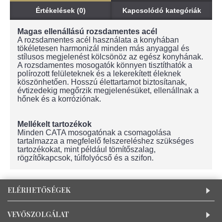
Értékelések (0)
Kapcsolódó kategóriák
Magas ellenállású rozsdamentes acél
A rozsdamentes acél használata a konyhában
tökéletesen harmonizál minden más anyaggal és
stílusos megjelenést kölcsönöz az egész konyhának.
A rozsdamentes mosogatók könnyen tisztíthatók a
polírozott felületeknek és a lekerekített éleknek
köszönhetően. Hosszú élettartamot biztosítanak,
évtizedekig megőrzik megjelenésüket, ellenállnak a
hőnek és a korróziónak.
Mellékelt tartozékok
Minden CATA mosogatónak a csomagolása
tartalmazza a megfelelő felszereléshez szükséges
tartozékokat, mint például tömítőszalag,
rögzítőkapcsok, túlfolyócső és a szifon.
ELÉRHETŐSÉGEK
VEVŐSZOLGÁLAT