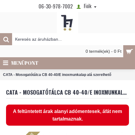
Fiók
06-30-978-7002
0 termék(ek) - 0 Ft
MENÜPONT
CATA - Mosogatótálca CB 40-40/E inoxmunkalap alá szerelhető
CATA - MOSOGATÓTÁLCA CB 40-40/E INOXMUNKALAP ALÁ SZERELHETŐ
A feltüntetett árak alanyi adómentesek, áfát nem
tartalmaznak.