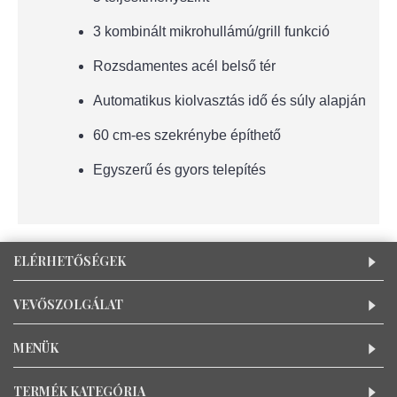
3 kombinált mikrohullámú/grill funkció
Rozsdamentes acél belső tér
Automatikus kiolvasztás idő és súly alapján
60 cm-es szekrénybe építhető
Egyszerű és gyors telepítés
ELÉRHETŐSÉGEK
VEVŐSZOLGÁLAT
MENÜK
TERMÉK KATEGÓRIA