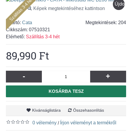
Szállítás 3-4 hét
Újdons
Képek megtekintéséhez kattintson
Gyártó:
Cata
Megtekintések: 204
Cikkszám:
07510321
Elérhető:
Szállítás 3-4 hét
89,990 Ft
-
+
KOSÁRBA TESZ
Kívánságlistára
Összehasonlítás
0 vélemény
Írjon véleményt a termékről
/