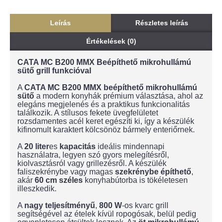
Leírás
Részletes leírás
Értékelések (0)
CATA MC B200 MMX Beépíthető mikrohullámú
sütő grill funkcióval
A
CATA MC B200 MMX beépíthető mikrohullámú
sütő
a modern konyhák prémium választása, ahol az
elegáns megjelenés és a praktikus funkcionalitás
találkozik. A stílusos fekete üvegfelületet
rozsdamentes acél keret egészíti ki, így a készülék
kifinomult karaktert kölcsönöz bármely enteriőrnek.
A
20 liter
es
kapacitás
ideális mindennapi
használatra, legyen szó gyors melegítésről,
kiolvasztásról vagy grillezésről. A készülék
faliszekrénybe vagy magas
szekrénybe
építhető
,
akár
60 cm széles
konyhabútorba is tökéletesen
illeszkedik.
A
nagy teljesítményű
,
800 W
-os kvarc grill
segítségével az ételek kívül ropogósak, belül pedig