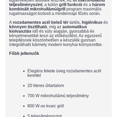
egyenletesen átsültek lesznek. Az
öt mikrohullámú
teljesítményszint
, a külön
grill funkció
és a
három
kombinált mikrohullámú/grill
program maximális
rugalmasságot biztosít a mindennapi főzés során.
A
rozsdamentes acél belső tér
tartós,
higiénikus
és
könnyen
tisztítható
, míg az
automatikus
kiolvasztás
idő és súly alapján, gyorsabbá és
kényelmesebbé teszi az előkészítést. Az egyszerű
telepítésnek köszönhetően a készülék gyorsan
integrálható bármely modern konyhai környezetbe.
Főbb jellemzők
Elegáns fekete üveg rozsdamentes acél
kerettel
20 literes űrtartalom
700 W mikrohullámú teljesítmény
800 W-os kvarc grill
5 teljesítményszint