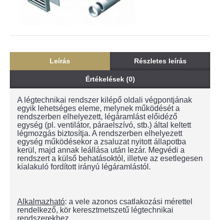
Leírás
Részletes leírás
Értékelések (0)
A légtechnikai rendszer kilépő oldali végpontjának
egyik lehetséges eleme, melynek működését a
rendszerben elhelyezett, légáramlást előidéző
egység (pl. ventilátor, páraelszívó, stb.) által keltett
légmozgás biztosítja. A rendszerben elhelyezett
egység működésekor a zsaluzat nyitott állapotba
kerül, majd annak leállása után lezár. Megvédi a
rendszert a külső behatásoktól, illetve az esetlegesen
kialakuló fordított irányú légáramlástól.
Alkalmazható
: a vele azonos csatlakozási mérettel
rendelkező, kör keresztmetszetű légtechnikai
rendszerekhez.