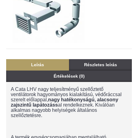
Leírás
Részletes leírás
Értékelések (0)
A Cata LHV nagy teljesítményű szellőztető
ventilátorok hagyományos kialakítású, védőráccsal
szerelt előlappal,
nagy hatékonyságú, alacsony
zajszintű lapátozáss
al rendelkeznek. Kiválóan
alkalmas nagyobb helyiségek általános
szellőztetésre.
A termék egységcsomagjában megtalálható