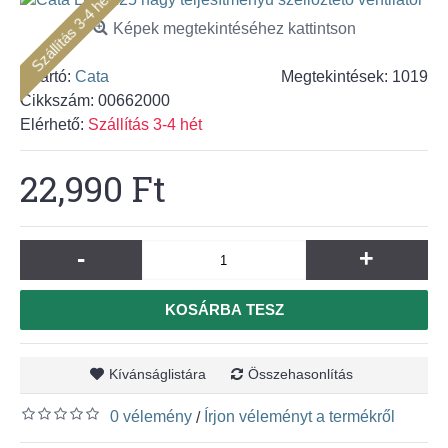
Szállítás 3-4 hét
Képek megtekintéséhez kattintson
Gyártó:
Cata
Megtekintések: 1019
Cikkszám:
00662000
Elérhető:
Szállítás 3-4 hét
22,990 Ft
-
+
KOSÁRBA TESZ
Kívánságlistára
Összehasonlítás
0 vélemény
Írjon véleményt a termékről
/