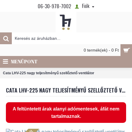
Fiók
06-30-978-7002
0 termék(ek) - 0 Ft
MENÜPONT
Cata LHV-225 nagy teljesítményű szellőztető ventilátor
CATA LHV-225 NAGY TELJESÍTMÉNYŰ SZELLŐZTETŐ VENTILÁTOR
A feltüntetett árak alanyi adómentesek, áfát nem
tartalmaznak.