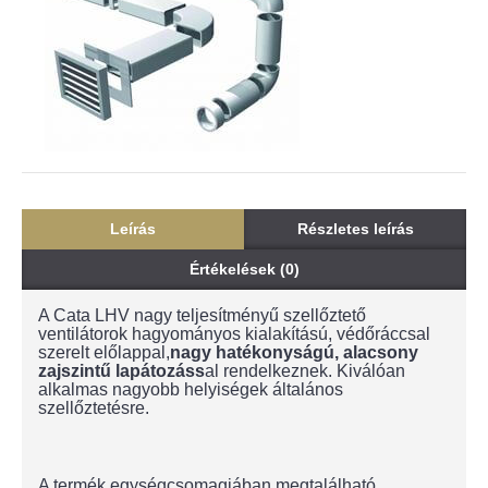
Leírás
Részletes leírás
Értékelések (0)
A Cata LHV nagy teljesítményű szellőztető
ventilátorok hagyományos kialakítású, védőráccsal
szerelt előlappal,
nagy hatékonyságú, alacsony
zajszintű lapátozáss
al rendelkeznek. Kiválóan
alkalmas nagyobb helyiségek általános
szellőztetésre.
A termék egységcsomagjában megtalálható