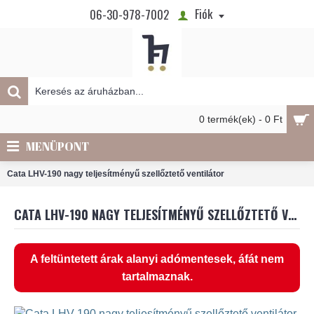
Fiók
06-30-978-7002
0 termék(ek) - 0 Ft
MENÜPONT
Cata LHV-190 nagy teljesítményű szellőztető ventilátor
CATA LHV-190 NAGY TELJESÍTMÉNYŰ SZELLŐZTETŐ VENTILÁTOR
A feltüntetett árak alanyi adómentesek, áfát nem
tartalmaznak.