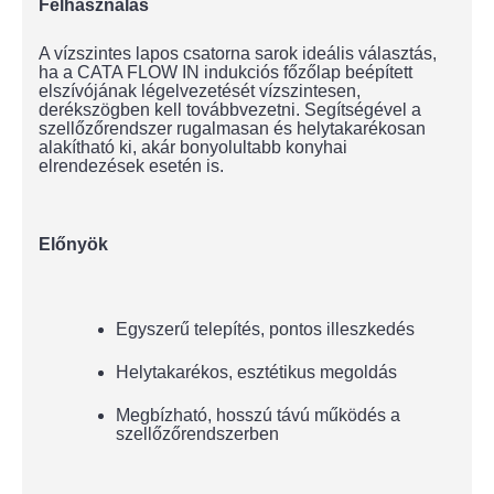
Felhasználás
A vízszintes lapos csatorna sarok ideális választás,
ha a CATA FLOW IN indukciós főzőlap beépített
elszívójának légelvezetését vízszintesen,
derékszögben kell továbbvezetni. Segítségével a
szellőzőrendszer rugalmasan és helytakarékosan
alakítható ki, akár bonyolultabb konyhai
elrendezések esetén is.
Előnyök
Egyszerű telepítés, pontos illeszkedés
Helytakarékos, esztétikus megoldás
Megbízható, hosszú távú működés a
szellőzőrendszerben