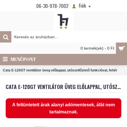
Fiók
06-30-978-7002
0 termék(ek) - 0 Ft
MENÜPONT
Cata E-120GT ventilátor üveg előlappal, utószellőztető funkcióval, fehér
CATA E-120GT VENTILÁTOR ÜVEG ELŐLAPPAL, UTÓSZELLŐZTETŐ FUNKCIÓVAL, FEHÉR
A feltüntetett árak alanyi adómentesek, áfát nem
tartalmaznak.