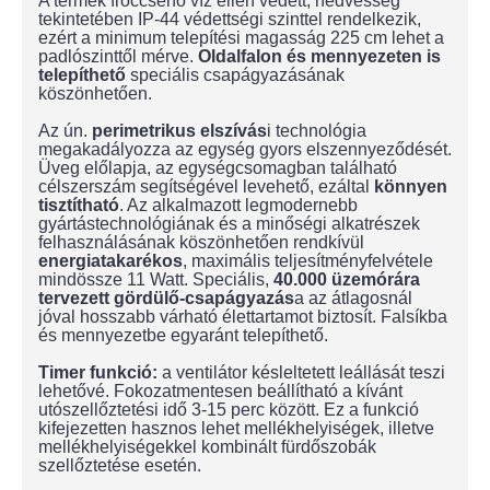
A termék fröccsenő víz ellen védett, nedvesség
tekintetében IP-44 védettségi szinttel rendelkezik,
ezért a minimum telepítési magasság 225 cm lehet a
padlószinttől mérve.
Oldalfalon és mennyezeten is
telepíthető
speciális csapágyazásának
köszönhetően.
Az ún.
perimetrikus elszívás
i technológia
megakadályozza az egység gyors elszennyeződését.
Üveg előlapja, az egységcsomagban található
célszerszám segítségével levehető, ezáltal
könnyen
tisztítható
. Az alkalmazott legmodernebb
gyártástechnológiának és a minőségi alkatrészek
felhasználásának köszönhetően rendkívül
energiatakarékos
, maximális teljesítményfelvétele
mindössze 11 Watt. Speciális,
40.000 üzemórára
tervezett gördülő-csapágyazás
a az átlagosnál
jóval hosszabb várható élettartamot biztosít. Falsíkba
és mennyezetbe egyaránt telepíthető.
Timer funkció:
a ventilátor késleltetett leállását teszi
lehetővé. Fokozatmentesen beállítható a kívánt
utószellőztetési idő 3-15 perc között. Ez a funkció
kifejezetten hasznos lehet mellékhelyiségek, illetve
mellékhelyiségekkel kombinált fürdőszobák
szellőztetése esetén.