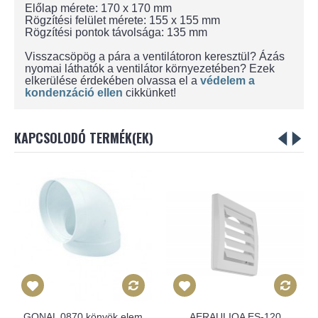
Előlap mérete: 170 x 170 mm
Rögzítési felület mérete: 155 x 155 mm
Rögzítési pontok távolsága: 135 mm
Visszacsöpög a pára a ventilátoron keresztül? Ázás
nyomai láthatók a ventilátor környezetében? Ezek
elkerülése érdekében olvassa el a
védelem a
kondenzáció ellen
cikkünket!
KAPCSOLODÓ TERMÉK(EK)
GONAL 0870 könyök elem
AERAULIQA ES-120