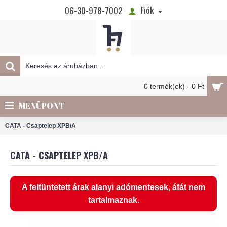
Fiók
06-30-978-7002
0 termék(ek) - 0 Ft
MENÜPONT
CATA - Csaptelep XPB/A
CATA - CSAPTELEP XPB/A
A feltüntetett árak alanyi adómentesek, áfát nem
tartalmaznak.