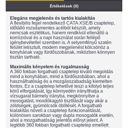
Értékelések (0)
Elegáns megjelenés és tartós kialakítás
A flexibilis fejjel rendelkező CATA XSE/B csaptelep,
időtálló rozsdamentes acélból készült, amely
nemcsak esztétikus, hanem rendkívül ellenálló a
korrózióval és a napi használat során fellépő
igénybevétellel szemben is. A selyemfényű szatén
felület letisztult, modern megjelenést kölcsönöz a
konyhának vagy fürdőszobának, miközben könnyen
tisztán tartható.
Maximális kényelem és rugalmasság
A 360 fokban forgatható csaptelep kiváló megoldás
mind a konyhában, mind a fürdőszobában, ahol a
használhatóság és a mozgásszabadság kiemelten
fontos. Ez a csaptelep lehetővé teszi a kifolyó teljes
körű elforgatását, így könnyedén irányíthatja a
vízsugarat bármely irányba, megkönnyítve a
mosogatást, mosdókagyló tisztítását vagy akár a
zöldségek, gyümölcsök öblítését. A forgatható
kialakítás növeli a csaptelep funkcionalitását,
különösen sarokban vagy dupla mosogatók esetén,
ahol a mozgathatóság jelentős előnyt jelent. A
legtöbb 360 fokban forgatható csaptelep emellett