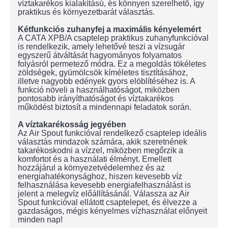
víztakarékos kialakítású, és könnyen szerelhető, így
praktikus és környezetbarát választás.
Kétfunkciós zuhanyfej a maximális kényelemért
A CATA XPB/A csaptelep praktikus zuhanyfunkcióval
is rendelkezik, amely lehetővé teszi a vízsugár
egyszerű átváltását hagyományos folyamatos
folyásról permetező módra. Ez a megoldás tökéletes
zöldségek, gyümölcsök kíméletes tisztításához,
illetve nagyobb edények gyors elöblítéséhez is. A
funkció növeli a használhatóságot, miközben
pontosabb irányíthatóságot és víztakarékos
működést biztosít a mindennapi feladatok során.
A víztakarékosság jegyében
Az Air Spout funkcióval rendelkező csaptelep ideális
választás mindazok számára, akik szeretnének
takarékoskodni a vízzel, miközben megőrzik a
komfortot és a használati élményt. Emellett
hozzájárul a környezetvédelemhez és az
energiahatékonysághoz, hiszen kevesebb víz
felhasználása kevesebb energiafelhasználást is
jelent a melegvíz előállításánál. Válassza az Air
Spout funkcióval ellátott csaptelepet, és élvezze a
gazdaságos, mégis kényelmes vízhasználat előnyeit
minden nap!