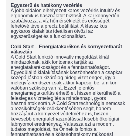
Egyszerű és hatékony vezérlés
A jobb oldalon elhelyezett karos vezérlés intuitív és
ergonomikus használatot biztosít. A kar könnyedén
szabályozza a víz hőmérsékletét és erősségét,
lehetővé téve a precíz beállítást. A klasszikus
egykaros kialakítás ideálisan ötvözi az
egyszerűséget és a funkcionalitást.
Cold Start – Energiatakarékos és környezetbarát
választás
A Cold Start funkció innovatív megoldást kínál
mindazoknak, akik fontosnak tartják az
energiatakarékosságot és a fenntarthatóságot.
Egyedülálló kialakításának köszönhetően a csapkar
középállásban kizárólag hideg vizet enged, így a
melegvíz-rendszer csak akkor kapcsol be, amikor
valóban szükség van rá. Ezzel jelentős
energiamegtakarítás érhető el, hiszen elkerülhető a
felesleges vízmelegítés a mindennapi, gyors
használatok során. A Cold Start technológia nemcsak
a rezsiköltségek csökkentésében segít, hanem
hozzájárul a környezet védelméhez is, hiszen
kevesebb energiafelhasználással kisebb ökológiai
lábnyomot eredményez. Válassza ezt a modern,
tudatos megoldást, ha Önnek is fontos a
fenntarthatóság és a költséghatékony működés!