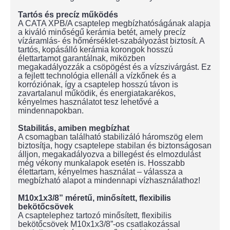
Tartós és precíz működés
A CATA XPB/A csaptelep megbízhatóságának alapja
a kiváló minőségű kerámia betét, amely precíz
vízáramlás- és hőmérséklet-szabályozást biztosít. A
tartós, kopásálló kerámia korongok hosszú
élettartamot garantálnak, miközben
megakadályozzák a csöpögést és a vízszivárgást. Ez
a fejlett technológia ellenáll a vízkőnek és a
korróziónak, így a csaptelep hosszú távon is
zavartalanul működik, és energiatakarékos,
kényelmes használatot tesz lehetővé a
mindennapokban.
Stabilitás, amiben megbízhat
A csomagban található stabilizáló háromszög elem
biztosítja, hogy csaptelepe stabilan és biztonságosan
álljon, megakadályozva a billegést és elmozdulást
még vékony munkalapok esetén is. Hosszabb
élettartam, kényelmes használat – válassza a
megbízható alapot a mindennapi vízhasználathoz!
M10x1x3/8” méretű, minősített, flexibilis
bekötőcsövek
A csaptelephez tartozó minősített, flexibilis
bekötőcsövek M10x1x3/8”-os csatlakozással