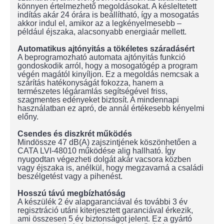
könnyen értelmezhető megoldásokat. A késleltetett
indítás akár 24 órára is beállítható, így a mosogatás
akkor indul el, amikor az a legkényelmesebb –
például éjszaka, alacsonyabb energiaár mellett.
Automatikus ajtónyitás a tökéletes száradásért
A beprogramozható automata ajtónyitás funkció
gondoskodik arról, hogy a mosogatógép a program
végén magától kinyíljon. Ez a megoldás nemcsak a
szárítás hatékonyságát fokozza, hanem a
természetes légáramlás segítségével friss,
szagmentes edényeket biztosít. A mindennapi
használatban ez apró, de annál értékesebb kényelmi
előny.
Csendes és diszkrét működés
Mindössze 47 dB(A) zajszintjének köszönhetően a
CATA LVI-48010 működése alig hallható. Így
nyugodtan végezheti dolgát akár vacsora közben
vagy éjszaka is, anélkül, hogy megzavarná a családi
beszélgetést vagy a pihenést.
Hosszú távú megbízhatóság
A készülék 2 év alapgaranciával és további 3 év
regisztráció utáni kiterjesztett garanciával érkezik,
ami összesen 5 év biztonságot jelent. Ez a gyártó