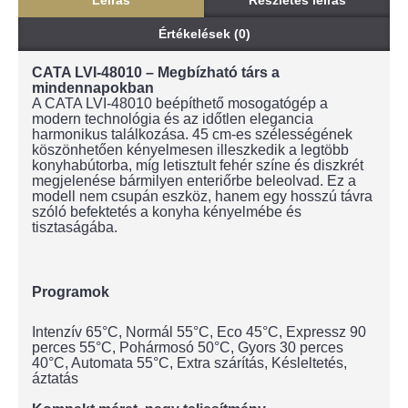
Leírás
Részletes leírás
Értékelések (0)
CATA LVI-48010 – Megbízható társ a
mindennapokban
A CATA LVI-48010 beépíthető mosogatógép a
modern technológia és az időtlen elegancia
harmonikus találkozása. 45 cm-es szélességének
köszönhetően kényelmesen illeszkedik a legtöbb
konyhabútorba, míg letisztult fehér színe és diszkrét
megjelenése bármilyen enteriőrbe beleolvad. Ez a
modell nem csupán eszköz, hanem egy hosszú távra
szóló befektetés a konyha kényelmébe és
tisztaságába.
Programok
Intenzív 65°C, Normál 55°C, Eco 45°C, Expressz 90
perces 55°C, Pohármosó 50°C, Gyors 30 perces
40°C, Automata 55°C, Extra szárítás, Késleltetés,
áztatás