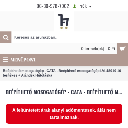
Fiók
06-30-978-7002
0 termék(ek) - 0 Ft
MENÜPONT
Beépíthető mosogatógép - CATA - Beépíthető mosogatógép LVI-48010 10
terítékes + Ajándék Hűtőtáska
BEÉPÍTHETŐ MOSOGATÓGÉP - CATA - BEÉPÍTHETŐ MOSOGATÓGÉP LVI-48010 10 TERÍTÉKES + AJÁNDÉK HŰTŐTÁSKA
A feltüntetett árak alanyi adómentesek, áfát nem
tartalmaznak.