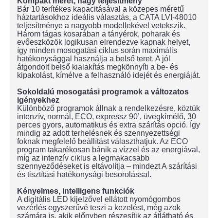
Kompakt méret, nagy teljesítmény
Bár 10 terítékes kapacitásával a közepes méretű
háztartásokhoz ideális választás, a CATA LVI-48010
teljesítménye a nagyobb modellekével vetekszik.
Három tágas kosarában a tányérok, poharak és
evőeszközök logikusan elrendezve kapnak helyet,
így minden mosogatási ciklus során maximális
hatékonysággal használja a belső teret. A jól
átgondolt belső kialakítás megkönnyíti a be- és
kipakolást, kímélve a felhasználó idejét és energiáját.
Sokoldalú mosogatási programok a változatos
igényekhez
Különböző programok állnak a rendelkezésre, köztük
intenzív, normál, ECO, expressz 90’, üvegkímélő, 30
perces gyors, automatikus és extra szárítás opció. Így
mindig az adott terhelésnek és szennyezettségi
foknak megfelelő beállítást választhatjuk. Az ECO
program takarékosan bánik a vízzel és az energiával,
míg az intenzív ciklus a legmakacsabb
szennyeződéseket is eltávolítja – mindezt A szárítási
és tisztítási hatékonysági besorolással.
Kényelmes, intelligens funkciók
A digitális LED kijelzővel ellátott nyomógombos
vezérlés egyszerűvé teszi a kezelést, még azok
számára is, akik előnyben részesítik az átlátható és