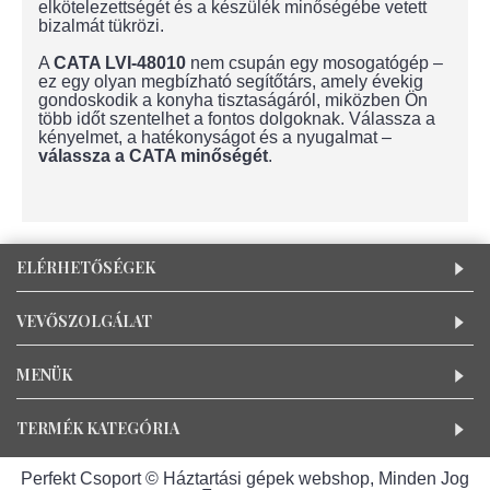
elkötelezettségét és a készülék minőségébe vetett
bizalmát tükrözi.
A
CATA LVI-48010
nem csupán egy mosogatógép –
ez egy olyan megbízható segítőtárs, amely évekig
gondoskodik a konyha tisztaságáról, miközben Ön
több időt szentelhet a fontos dolgoknak. Válassza a
kényelmet, a hatékonyságot és a nyugalmat –
válassza a CATA minőségét
.
ELÉRHETŐSÉGEK
VEVŐSZOLGÁLAT
MENÜK
TERMÉK KATEGÓRIA
Perfekt Csoport © Háztartási gépek webshop, Minden Jog