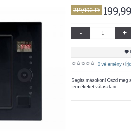
199,9
219,990 Ft
-
+
0 vélemény
Ír
/
Segits másokon! Oszd meg a 
termékeket választani.