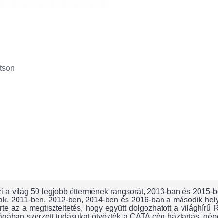
tson
világ 50 legjobb éttermének rangsorát, 2013-ban és 2015-ben 
ak. 2011-ben, 2012-ben, 2014-ben és 2016-ban a második helye
te az a megtiszteltetés, hogy együtt dolgozhatott a világhírű 
gában szerzett tudásukat ötvözték a CATA cég háztartási gépe