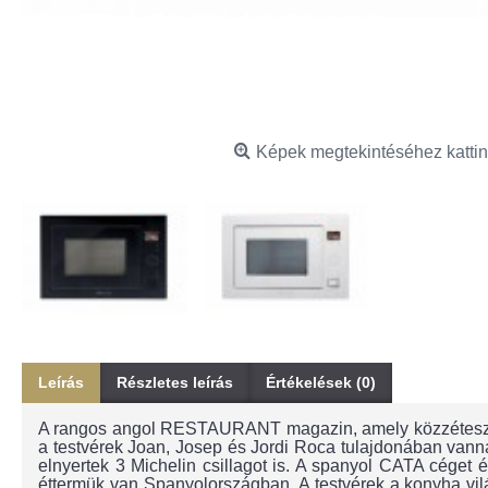
Képek megtekintéséhez kattin
Leírás
Részletes leírás
Értékelések (0)
A rangos angol RESTAURANT magazin, amely közzéteszi a 
a testvérek Joan, Josep és Jordi Roca tulajdonában vann
elnyertek 3 Michelin csillagot is. A spanyol CATA céget ér
éttermük van Spanyolországban. A testvérek a konyha vilá