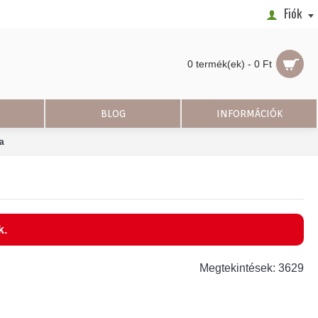
Fiók
0 termék(ek) - 0 Ft
BLOG
INFORMÁCIÓK
a
k.
Megtekintések: 3629