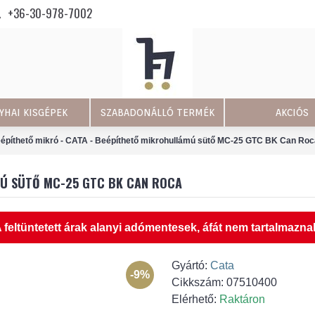
+36-30-978-7002
YHAI KISGÉPEK
SZABADONÁLLÓ TERMÉK
AKCIÓS
építhető mikró - CATA - Beépíthető mikrohullámú sütő MC-25 GTC BK Can Roc
MÚ SÜTŐ MC-25 GTC BK CAN ROCA
 feltüntetett árak alanyi adómentesek, áfát nem tartalmazna
Gyártó:
Cata
-9%
Cikkszám:
07510400
Elérhető:
Raktáron