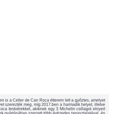
is a Celler de Can Roca étterem lett a győztes, amelyet
t szerezték meg, míg 2017.ben a harmadik helyet, illetve
Roca testvérekkel, akiknek egy 3 Michelin csillagot elnyert
k gyártásában szerzett több évtizedes tapasztalatával, és