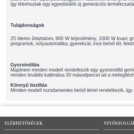
így létrehoztak egy egyedülálló új generációs termékcsal
Tulajdonságok
25 literes űrtartalom, 900 W teljesítmény, 1000 W kvarc gr
programok, súlyautomatika, gyerekzár, inox belső tér, feke
Gyorsindítás
Majdnem minden modell rendelkezik egy gyorsindító gombba
minden további kattintása 30 másodpercet ad a melegítés
Könnyű tisztítás
Minden modell rozsdamentes belső térrel rendelkezik, így a
ELÉRHETŐSÉGEK
VEVŐSZOLGÁ