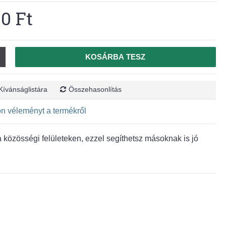
90 Ft
KOSÁRBA TESZ
Kívánságlistára
Összehasonlítás
jon véleményt a termékről
közösségi felületeken, ezzel segíthetsz másoknak is jó