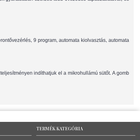
l érontővezérlés, 9 program, automata kiolvasztás, automata
eljesítményen indíthatjuk el a mikrohullámú sütőt. A gomb
TERMÉK KATEGÓRIA