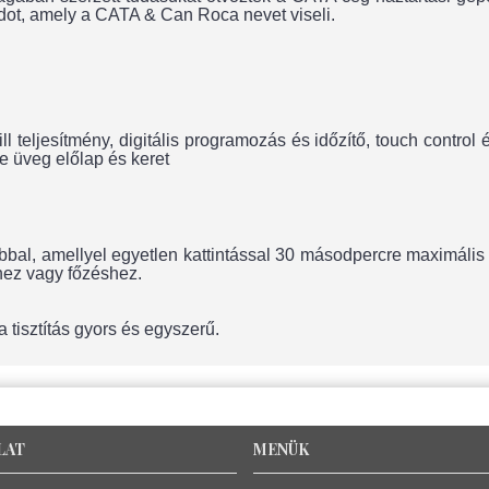
ádot, amely a CATA & Can Roca nevet viseli.
ill teljesítmény, digitális programozás és időzítő, touch contro
te üveg előlap és keret
l, amellyel egyetlen kattintással 30 másodpercre maximális t
hez vagy főzéshez.
 tisztítás gyors és egyszerű.
LAT
MENÜK