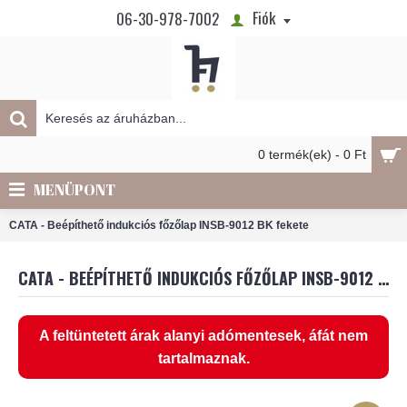
Fiók
06-30-978-7002
0 termék(ek) - 0 Ft
MENÜPONT
CATA - Beépíthető indukciós főzőlap INSB-9012 BK fekete
CATA - BEÉPÍTHETŐ INDUKCIÓS FŐZŐLAP INSB-9012 BK FEKETE
A feltüntetett árak alanyi adómentesek, áfát nem
tartalmaznak.