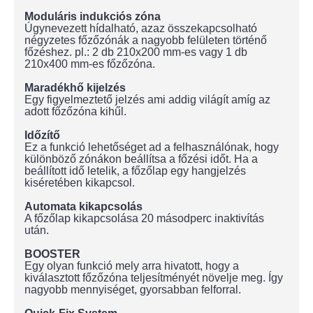
Moduláris indukciós zóna
Úgynevezett hídalható, azaz összekapcsolható
négyzetes főzőzónák a nagyobb felületen történő
főzéshez. pl.: 2 db 210x200 mm-es vagy 1 db
210x400 mm-es főzőzóna.
Maradékhő kijelzés
Egy figyelmeztető jelzés ami addig világít amíg az
adott főzőzóna kihűl.
Időzítő
Ez a funkció lehetőséget ad a felhasználónak, hogy
különböző zónákon beállítsa a főzési időt. Ha a
beállított idő letelik, a főzőlap egy hangjelzés
kiséretében kikapcsol.
Automata kikapcsolás
A főzőlap kikapcsolása 20 másodperc inaktivítás
után.
BOOSTER
Egy olyan funkció mely arra hivatott, hogy a
kiválasztott főzőzóna teljesítményét növelje meg. Így
nagyobb mennyiséget, gyorsabban felforral.