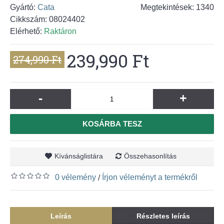
Gyártó:
Cata
Megtekintések: 1340
Cikkszám:
08024402
Elérhető:
Raktáron
239,990 Ft
274,990 Ft
-
+
KOSÁRBA TESZ
Kívánságlistára
Összehasonlítás
0 vélemény
Írjon véleményt a termékről
/
Leírás
Részletes leírás