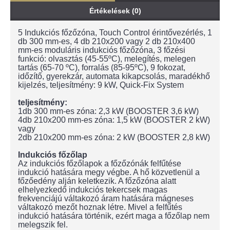
Értékelések (0)
5 Indukciós főzőzóna, Touch Control érintővezérlés, 1
db 300 mm-es, 4 db 210x200 vagy 2 db 210x400
mm-es moduláris indukciós főzőzóna, 3 főzési
funkció: olvasztás (45-55ºC), melegítés, melegen
tartás (65-70 ºC), forralás (85-95ºC), 9 fokozat,
időzítő, gyerekzár, automata kikapcsolás, maradékhő
kijelzés, teljesítmény: 9 kW, Quick-Fix System
teljesítmény:
1db 300 mm-es zóna: 2,3 kW (BOOSTER 3,6 kW)
4db 210x200 mm-es zóna: 1,5 kW (BOOSTER 2 kW)
vagy
2db 210x200 mm-es zóna: 2 kW (BOOSTER 2,8 kW)
Indukciós főzőlap
Az indukciós főzőlapok a főzőzónák felfűtése
indukció hatására megy végbe. A hő közvetlenül a
főzőedény alján keletkezik. A főzőzóna alatt
elhelyezkedő indukciós tekercsek magas
frekvenciájú váltakozó áram hatására mágneses
váltakozó mezőt hoznak létre. Mivel a felfűtés
indukció hatására történik, ezért maga a főzőlap nem
melegszik fel.