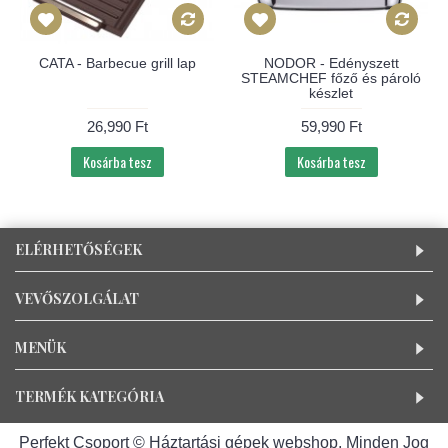
CATA - Barbecue grill lap
NODOR - Edényszett
STEAMCHEF főző és pároló
készlet
26,990 Ft
59,990 Ft
Kosárba tesz
Kosárba tesz
ELÉRHETŐSÉGEK
VEVŐSZOLGÁLAT
MENÜK
TERMÉK KATEGÓRIA
Perfekt Csoport © Háztartási gépek webshop, Minden Jog