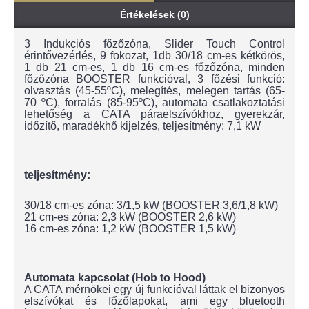
Értékelések (0)
3 Indukciós főzőzóna, Slider Touch Control
érintővezérlés, 9 fokozat, 1db 30/18 cm-es kétkörös,
1 db 21 cm-es, 1 db 16 cm-es főzőzóna, minden
főzőzóna BOOSTER funkcióval, 3 főzési funkció:
olvasztás (45-55ºC), melegítés, melegen tartás (65-
70 ºC), forralás (85-95ºC), automata csatlakoztatási
lehetőség a CATA páraelszívókhoz, gyerekzár,
időzítő, maradékhő kijelzés, teljesítmény: 7,1 kW
teljesítmény:
30/18 cm-es zóna: 3/1,5 kW (BOOSTER 3,6/1,8 kW)
21 cm-es zóna: 2,3 kW (BOOSTER 2,6 kW)
16 cm-es zóna: 1,2 kW (BOOSTER 1,5 kW)
Automata kapcsolat (Hob to Hood)
A CATA mérnökei egy új funkcióval láttak el bizonyos
elszívókat és főzőlapokat, ami egy
bluetooth