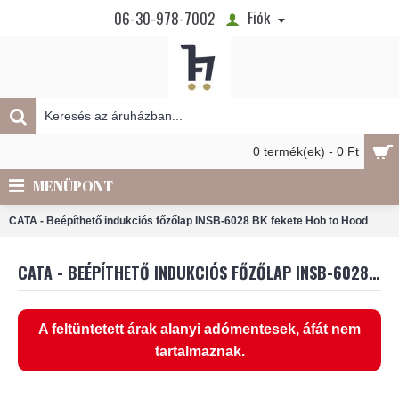
Fiók
06-30-978-7002
0 termék(ek) - 0 Ft
MENÜPONT
CATA - Beépíthető indukciós főzőlap INSB-6028 BK fekete Hob to Hood
CATA - BEÉPÍTHETŐ INDUKCIÓS FŐZŐLAP INSB-6028 BK FEKETE HOB TO HOOD
A feltüntetett árak alanyi adómentesek, áfát nem
tartalmaznak.