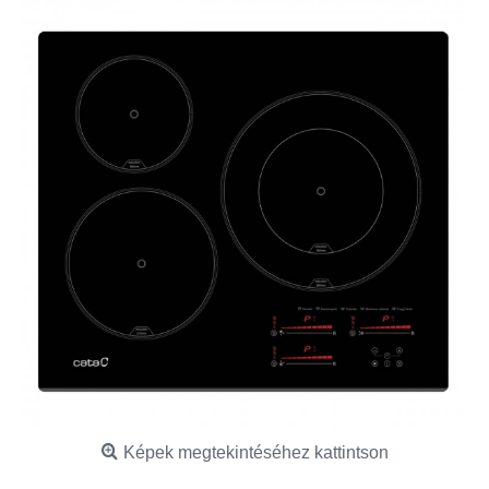
Képek megtekintéséhez kattintson