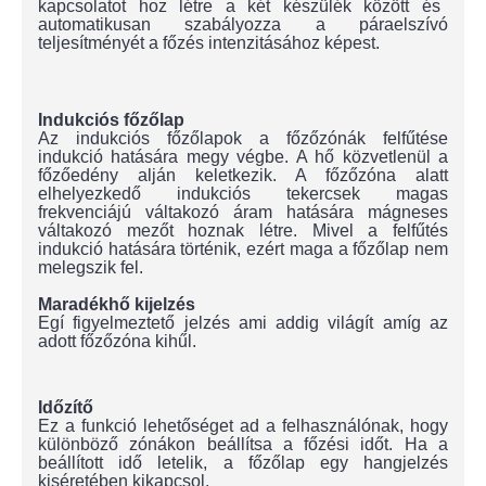
kapcsolatot hoz létre a két készülék között és
automatikusan szabályozza a páraelszívó
teljesítményét a főzés intenzitásához képest.
Indukciós főzőlap
Az indukciós főzőlapok a főzőzónák felfűtése
indukció hatására megy végbe. A hő közvetlenül a
főzőedény alján keletkezik. A főzőzóna alatt
elhelyezkedő indukciós tekercsek magas
frekvenciájú váltakozó áram hatására mágneses
váltakozó mezőt hoznak létre. Mivel a felfűtés
indukció hatására történik, ezért maga a főzőlap nem
melegszik fel.
Maradékhő kijelzés
Egí figyelmeztető jelzés ami addig világít amíg az
adott főzőzóna kihűl.
Időzítő
Ez a funkció lehetőséget ad a felhasználónak, hogy
különböző zónákon beállítsa a főzési időt. Ha a
beállított idő letelik, a főzőlap egy hangjelzés
kiséretében kikapcsol.