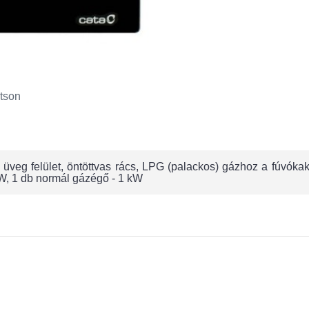
tson
e üveg felület, öntöttvas rács, LPG (palackos) gázhoz a fúvók
kW, 1 db normál gázégő - 1 kW