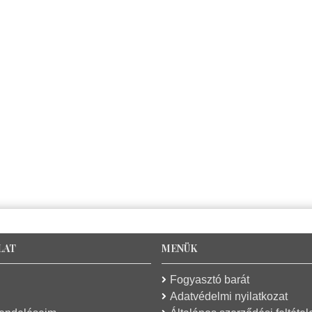
LAT
MENÜK
Fogyasztó barát
Adatvédelmi nyilatkozat