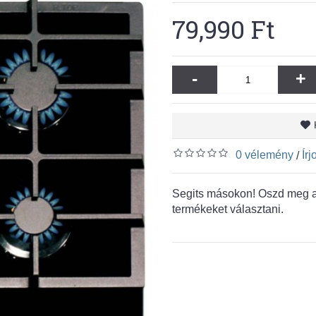
79,990 Ft
-
+
0 vélemény
Ír
/
Segits másokon! Oszd meg a 
termékeket választani.