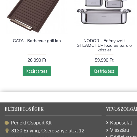
CATA - Barbecue grill lap
NODOR - Edényszett
STEAMCHEF főző és pároló
készlet
26,990 Ft
59,990 Ft
Kosárba tesz
Kosárba tesz
ELÉRHETŐSÉGEK
VEVŐSZOLGÁ
Kapcsolat
Perfekt Csoport Kft.
Visszáru
8130 Enying, Cseresznye utca 12.