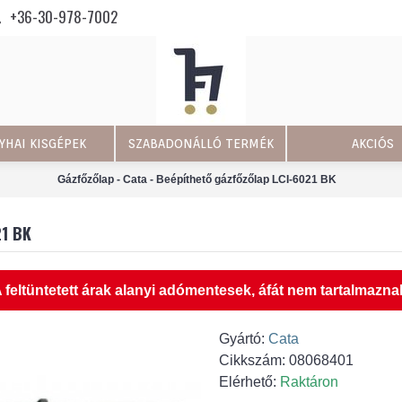
+36-30-978-7002
YHAI KISGÉPEK
SZABADONÁLLÓ TERMÉK
AKCIÓS
Gázfőzőlap - Cata - Beépíthető gázfőzőlap LCI-6021 BK
21 BK
 feltüntetett árak alanyi adómentesek, áfát nem tartalmazna
Gyártó:
Cata
Cikkszám:
08068401
Elérhető:
Raktáron