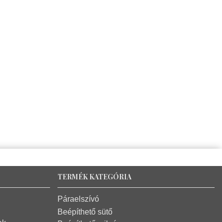
TERMÉK KATEGÓRIA
Páraelszívó
Beépíthető sütő