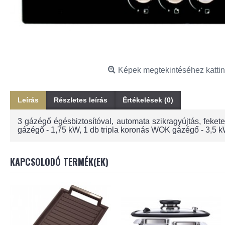
Képek megtekintéséhez kattin
Leírás
Részletes leírás
Értékelések (0)
3 gázégő égésbiztosítóval, automata szikragyújtás, feket
gázégő - 1,75 kW, 1 db tripla koronás WOK gázégő - 3,5 
KAPCSOLODÓ TERMÉK(EK)