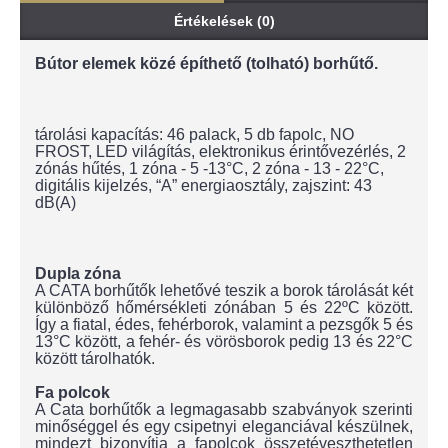
Értékelések (0)
Bútor elemek közé építhető (tolható) borhűtő.
tárolási kapacítás: 46 palack, 5 db fapolc, NO
FROST, LED világítás, elektronikus érintővezérlés, 2
zónás hűtés, 1 zóna - 5 -13°C, 2 zóna - 13 - 22°C,
digitális kijelzés, “A” energiaosztály, zajszint: 43
dB(A)
Dupla zóna
A CATA borhűtők lehetővé teszik a borok tárolását két
különböző hőmérsékleti zónában 5 és 22ºC között.
Így a fiatal, édes, fehérborok, valamint a pezsgők 5 és
13°C között, a fehér- és vörösborok pedig 13 és 22°C
között tárolhatók.
Fa polcok
A Cata borhűtők a legmagasabb szabványok szerinti
minőséggel és egy csipetnyi eleganciával készülnek,
mindezt bizonyítja a fapolcok összetéveszthetetlen