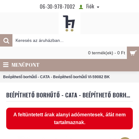
Fiók
06-30-978-7002
0 termék(ek) - 0 Ft
MENÜPONT
Beépíthető borhűtő - CATA - Beépíthető borhűtő VI-59082 BK
BEÉPÍTHETŐ BORHŰTŐ - CATA - BEÉPÍTHETŐ BORHŰTŐ VI-59082 BK
A feltüntetett árak alanyi adómentesek, áfát nem
tartalmaznak.