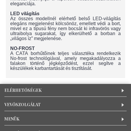
eleganciája.
LED világítás
Az összes modellnél elérhető belső LED-világítás
elegáns megjelenést kölcsönöz, emellett védi a bort,
mivel ez a típusú fény nem bocsát ki infravörös vagy
ultraibolya sugarakat, így elkerülhető a borban a
„világos íz” megjelenése.
NO-FROST
A CATA borhűtőinek teljes választéka rendelkezik
No-frost technológiával, amely megakadályozza a
falakon történő jégképződést, ezzel segítve a
készülékek karbantartását és tisztítását.
ELÉRHETŐSÉGEK
VEVŐSZOLGÁLAT
MENÜK