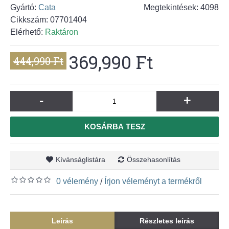
Gyártó:
Cata
Megtekintések: 4098
Cikkszám:
07701404
Elérhető:
Raktáron
369,990 Ft
444,990 Ft
-
+
KOSÁRBA TESZ
Kívánságlistára
Összehasonlítás
0 vélemény
Írjon véleményt a termékről
/
Leírás
Részletes leírás