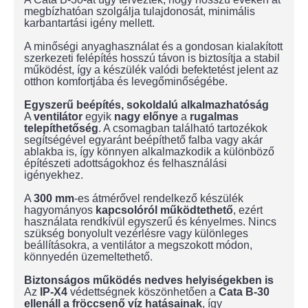
megbízhatóan szolgálja tulajdonosát, minimális
karbantartási igény mellett.
A minőségi anyaghasználat és a gondosan kialakított
szerkezeti felépítés hosszú távon is biztosítja a stabil
működést, így a készülék valódi befektetést jelent az
otthon komfortjába és levegőminőségébe.
Egyszerű beépítés, sokoldalú alkalmazhatóság
A
ventilátor
egyik
nagy előnye
a
rugalmas
telepíthetőség
. A csomagban található tartozékok
segítségével egyaránt beépíthető falba vagy akár
ablakba is, így könnyen alkalmazkodik a különböző
építészeti adottságokhoz és felhasználási
igényekhez.
A
300 mm
-es átmérővel rendelkező készülék
hagyományos
kapcsolóról
működtethető
, ezért
használata rendkívül egyszerű és kényelmes. Nincs
szükség bonyolult vezérlésre vagy különleges
beállításokra, a ventilátor a megszokott módon,
könnyedén üzemeltethető.
Biztonságos működés nedves helyiségekben is
Az
IP-X4
védettségnek köszönhetően a
Cata B-30
ellenáll a fröccsenő víz hatásainak
, így