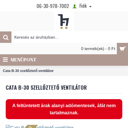
Fiók
06-30-978-7002
0 termék(ek) - 0 Ft
MENÜPONT
Cata B-30 szellőztető ventilátor
CATA B-30 SZELLŐZTETŐ VENTILÁTOR
A feltüntetett árak alanyi adómentesek, áfát nem
tartalmaznak.