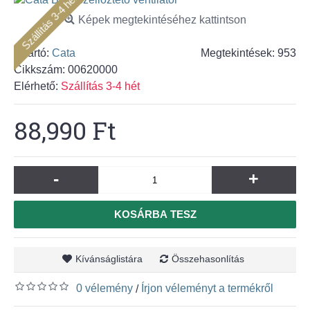
Szállítás 3-4 hét
Képek megtekintéséhez kattintson
Gyártó:
Cata
Megtekintések: 953
Cikkszám:
00620000
Elérhető:
Szállítás 3-4 hét
88,990 Ft
-
+
KOSÁRBA TESZ
Kívánságlistára
Összehasonlítás
0 vélemény
Írjon véleményt a termékről
/