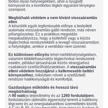
fontos olyan helyiségekben, ahol a nyugodt
környezet és a komfortos légkör egyaránt lényeges
szempont.
Megbízható védelem a nem kívánt visszaáramlás
ellen
A készülék egyik legfontosabb előnye a beépített
automata visszaáramlás-gátló rendszer, más néven
pillangószelep. Ez a praktikus megoldás
megakadályozza, hogy a kültérből vagy a közös
légtechnikai rendszerekből a levegő visszaáramoljon
a helyiségbe, amikor a ventilátor nem üzemel.
Ez különösen előnyös
lehet mellékhelyiségekben,
valamint többfelhasználós légtechnikai rendszerek
esetén, például társasházak közös strangjaihoz
csatlakozó szellőzőhálózatokban. A
visszaáramlás
elleni védelem
hozzájárul
a
kellemesebb
beltéri
környezethez
, miközben növeli a szellőztető
rendszer hatékonyságát és komfortját.
Gazdaságos működés és hosszú távú
megbízhatóság
A
90 watt
os teljesítmény és az
1260 fordulat/perc
fordulatszám optimális egyensúlyt teremt a hatékony
légcsere és az energiatakarékos üzemeltetés között.
A Cata B-30-at úgy tervezték, hogy hosszú éveken át