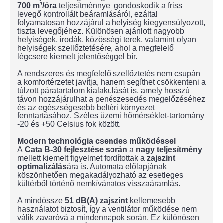
700 m³/óra
teljesítménnyel gondoskodik a friss
levegő kontrollált beáramlásáról, ezáltal
folyamatosan hozzájárul a helyiség kiegyensúlyozott,
tiszta levegőjéhez. Különösen ajánlott nagyobb
helyiségek, irodák, közösségi terek, valamint olyan
helyiségek szellőztetésére, ahol a megfelelő
légcsere kiemelt jelentőséggel bír.
A rendszeres és megfelelő szellőztetés nem csupán
a komfortérzetet javítja, hanem segíthet csökkenteni a
túlzott páratartalom kialakulását is, amely hosszú
távon hozzájárulhat a penészesedés megelőzéséhez
és az egészségesebb beltéri környezet
fenntartásához. Széles üzemi hőmérséklet-tartomány
-20 és +50 Celsius fok között.
Modern technológia csendes működéssel
A
Cata B-30 fejlesztése során
a
nagy teljesítmény
mellett kiemelt figyelmet fordítottak a
zajszint
optimalizálás
ára is. Automata előlapjának
köszönhetően megakadályozható az esetleges
kültérből történő nemkívánatos visszaáramlás.
A mindössze
51 dB(A) zajszint
kellemesebb
használatot biztosít, így a ventilátor működése nem
válik zavaróvá a mindennapok során. Ez különösen