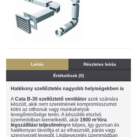
Leírás
Részletes leírás
Értékelések (0)
Hatékony szellőztetés nagyobb helyiségekben is
A
Cata B-30 szellőztető ventilátor
azok számára
készült, akik nem szeretnének kompromisszumot
kötni az otthonuk vagy munkahelyük
levegőminősége terén. A készülék elszívó
üzemmódban kiemelkedő, akár
1900 m³/óra
légszállítási teljesítmény
re képes, így gyorsan és
hatékonyan távolítja el az elhasznált, párás vagy
szennyezett levegőt. Légbevezetés üzemmódban