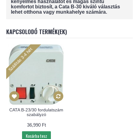
kényelmes használatot és magas szintű
komfortot biztosít, a Cata B-30 kiváló választás
lehet otthona vagy munkahelye számára.
KAPCSOLODÓ TERMÉK(EK)
Szállítás 3-4 hét
CATA B-23/30 fordulatszám
szabályzó
36,990 Ft
Kosárba tesz