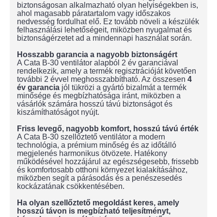
biztonságosan alkalmazható olyan helyiségekben is,
ahol magasabb páratartalom vagy időszakos
nedvesség fordulhat elő. Ez tovább növeli a készülék
felhasználási lehetőségeit, miközben nyugalmat és
biztonságérzetet ad a mindennapi használat során.
Hosszabb garancia a nagyobb biztonságért
A Cata B-30 ventilátor alapból 2 év garanciával
rendelkezik, amely a termék regisztrációját követően
további 2 évvel meghosszabbítható. Az összesen
4
év garancia
jól tükrözi a gyártó bizalmát a termék
minősége és megbízhatósága iránt, miközben a
vásárlók számára hosszú távú biztonságot és
kiszámíthatóságot nyújt.
Friss levegő, nagyobb komfort, hosszú távú érték
A Cata B-30 szellőztető ventilátor a modern
technológia, a prémium minőség és az időtálló
megjelenés harmonikus ötvözete. Hatékony
működésével hozzájárul az egészségesebb, frissebb
és komfortosabb otthoni környezet kialakításához,
miközben segít a párásodás és a penészesedés
kockázatának csökkentésében.
Ha olyan szellőztető megoldást keres, amely
hosszú távon is megbízható teljesítményt,