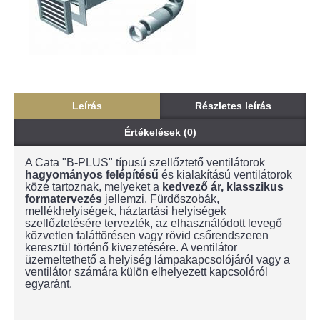
Leírás
Részletes leírás
Értékelések (0)
A Cata "B-PLUS" típusú szellőztető ventilátorok
hagyományos felépítésű
és kialakítású ventilátorok
közé tartoznak, melyeket a
kedvező ár, klasszikus
formatervezés
jellemzi. Fürdőszobák,
mellékhelyiségek, háztartási helyiségek
szellőztetésére tervezték, az elhasználódott levegő
közvetlen faláttörésen vagy rövid csőrendszeren
keresztül történő kivezetésére. A ventilátor
üzemeltethető a helyiség lámpakapcsolójáról vagy a
ventilátor számára külön elhelyezett kapcsolóról
egyaránt.