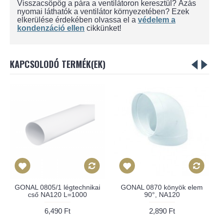
Visszacsöpög a pára a ventilátoron keresztül? Ázás
nyomai láthatók a ventilátor környezetében? Ezek
elkerülése érdekében olvassa el a
védelem a
kondenzáció ellen
cikkünket!
KAPCSOLODÓ TERMÉK(EK)
GONAL 0805/1 légtechnikai
GONAL 0870 könyök elem
cső NA120 L=1000
90°, NA120
6,490 Ft
2,890 Ft