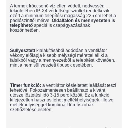
A termék fröccsenő víz ellen védett, nedvesség
tekintetében IP-X4 védettségi szinttel rendelkezik,
ezért a minimum telepítési magasság 225 cm lehet a
padlószinttől mérve.
Oldalfalon és mennyezeten is
telepíthető
speciális csapágyazásának
köszönhetően.
Süllyesztett
kialakításából adódóan a ventilátor
vékony előlapja kisebb mélységi mérettel áll ki a
falsíkból vagy a mennyezetből a telepítést követően,
mint a nem süllyesztett típusok esetében.
Timer funkció:
a ventilátor késleltetett leállását teszi
lehetővé. Fokozatmentesen beállítható a kívánt
utószellőztetési idő 3-15 perc között. Ez a funkció
kifejezetten hasznos lehet mellékhelyiségek, illetve
mellékhelyiséggel kombinált fürdőszobák
szellőztetése esetén.