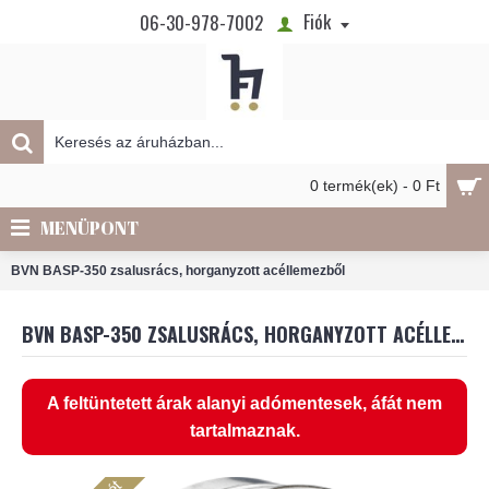
Fiók
06-30-978-7002
0 termék(ek) - 0 Ft
MENÜPONT
BVN BASP-350 zsalusrács, horganyzott acéllemezből
BVN BASP-350 ZSALUSRÁCS, HORGANYZOTT ACÉLLEMEZBŐL
A feltüntetett árak alanyi adómentesek, áfát nem
tartalmaznak.