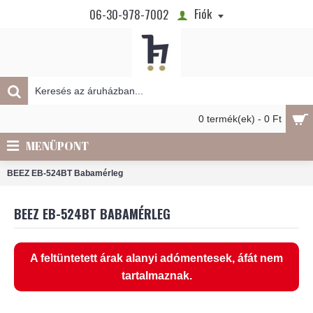
Fiók
06-30-978-7002
0 termék(ek) - 0 Ft
MENÜPONT
BEEZ EB-524BT Babamérleg
BEEZ EB-524BT BABAMÉRLEG
A feltüntetett árak alanyi adómentesek, áfát nem
tartalmaznak.