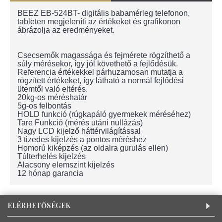
BEEZ EB-524BT- digitális babamérleg telefonon,
tableten megjeleníti az értékeket és grafikonon
ábrázolja az eredményeket.
Csecsemők magassága és fejmérete rögzíthető a
súly mérésekor, így jól követhető a fejlődésük.
Referencia értékekkel párhuzamosan mutatja a
rögzített értékeket, így látható a normál fejlődési
ütemtől való eltérés.
20kg-os méréshatár
5g-os felbontás
HOLD funkció (rúgkapáló gyermekek méréséhez)
Tare Funkció (mérés utáni nullázás)
Nagy LCD kijelző háttérvilágítással
3 tizedes kijelzés a pontos méréshez
Homorú kiképzés (az oldalra gurulás ellen)
Túlterhelés kijelzés
Alacsony elemszint kijelzés
12 hónap garancia
ELÉRHETŐSÉGEK