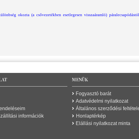
különbség okozta (a csővezetékben esetlegesen visszaáramló) páralecsapódást
LAT
MENÜK
Fogyasztó barát
Adatvédelmi nyilatkozat
rendeléseim
Általános szerződési feltétel
zállítási információk
Honlaptérkép
Elállási nyilatkozat minta