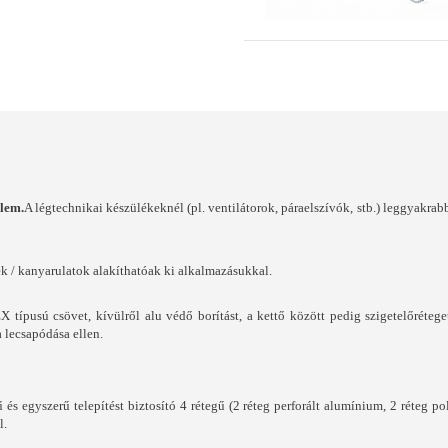
elem.
A légtechnikai készülékeknél (pl. ventilátorok, páraelszívók, stb.) leggyakrab
ívek / kanyarulatok alakíthatóak ki alkalmazásukkal.
típusú csövet, kívülről alu védő borítást, a kettő között pedig szigetelőréteget 
ra lecsapódása ellen.
 és egyszerű telepítést biztosító 4 rétegű (2 réteg perforált alumínium, 2 réteg 
l.