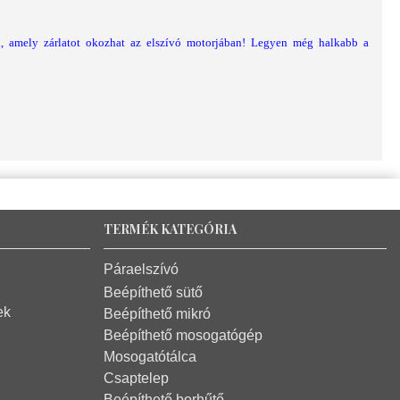
ól, amely zárlatot okozhat az elszívó motorjában! Legyen még halkabb a
TERMÉK KATEGÓRIA
Páraelszívó
Beépíthető sütő
ek
Beépíthető mikró
Beépíthető mosogatógép
Mosogatótálca
Csaptelep
Beépíthető borhűtő