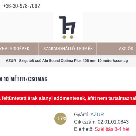
+36-30-978-7002
YHAI KISGÉPEK
SZABADONÁLLÓ TERMÉK
AKCIÓS
AZUR - Szigetelt cső Alu Sound Optima Plus 406 mm 10 méter/csomag
MM 10 MÉTER/CSOMAG
 feltüntetett árak alanyi adómentesek, áfát nem tartalmazna
Gyártó:
AZUR
-17%
Cikkszám:
02.01.01.0843
Elérhető:
Szállítás 3-4 hét