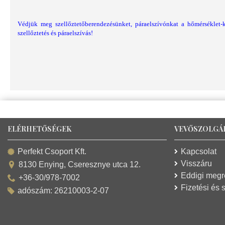
Védjük meg szellőztetőberendezésünket, páraelszívónkat a hőmérséklet-
szellőztetés és páraelszívás!
ELÉRHETŐSÉGEK
VEVŐSZOLGÁ
Kapcsolat
Perfekt Csoport Kft.
Visszáru
8130 Enying, Cseresznye utca 12.
Eddigi meg
+36-30/978-7002
Fizetési és s
adószám: 26210003-2-07