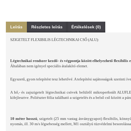
Leírás
Részletes leírás
Értékelések (0)
SZIGETELT FLEXIBILIS LÉGTECHNIKAI CSŐ (ALU):
Légtechnikai rendszer kezdő- és végpontja között elhelyezhető flexibilis 
Általában nem igényel speciális átalakító elemet.
Egyszerű, gyors telepítést tesz lehetővé. A telepítési sajátosságok szerinti 
A hő,- és zajszigetelt légtechnikai csövek belülről mikroperforált ALUFLEX 
kifejlesztve. Poliészter fólia található a szigetelés és a belső cső között a pá
10 méter hosszú
, szigetelt (25 mm vastag ásványgyapot) flexibilis, könnyű
nyomás, ill. 30 m/s légsebesség mellett, M1 osztályú tüzvédelmi besorolássa