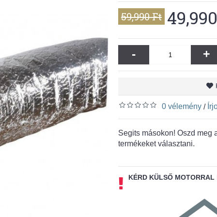
49,990
59,990 Ft
-
+
0 vélemény
Ír
/
Segits másokon! Oszd meg a 
termékeket választani.
KÉRD KÜLSŐ MOTORRAL 