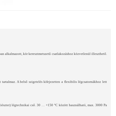
ban alkalmazott, kör keresztmetszetű csatlakozáshoz közvetlenül illeszthető.
tartalmaz. A belső szigetelés kifejezetten a flexibilis légcsatornákhoz lett
poliészter) légtechnikai cső. 30 … +150 °C között használható, max. 3000 Pa