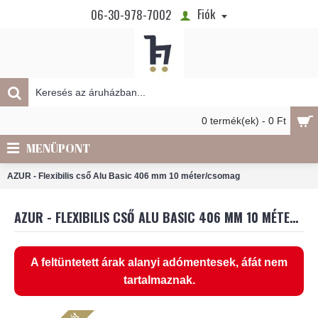
Fiók
06-30-978-7002
0 termék(ek) - 0 Ft
MENÜPONT
AZUR - Flexibilis cső Alu Basic 406 mm 10 méter/csomag
AZUR - FLEXIBILIS CSŐ ALU BASIC 406 MM 10 MÉTER/CSOMAG
A feltüntetett árak alanyi adómentesek, áfát nem
tartalmaznak.