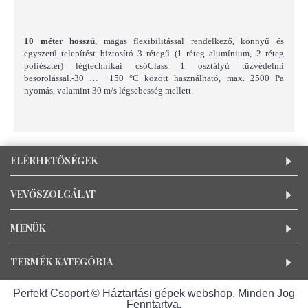
10 méter hosszú
, magas flexibilitással rendelkező, könnyű és
egyszerű telepítést biztosító 3 rétegű (1 réteg alumínium, 2 réteg
poliészter) légtechnikai cső
Class 1 osztályú tüzvédelmi
besorolással.
-30 … +150 °C között használható, max. 2500 Pa
nyomás, valamint 30 m/s légsebesség mellett.
ELÉRHETŐSÉGEK
VEVŐSZOLGÁLAT
MENÜK
TERMÉK KATEGÓRIA
Perfekt Csoport © Háztartási gépek webshop, Minden Jog
Fenntartva.