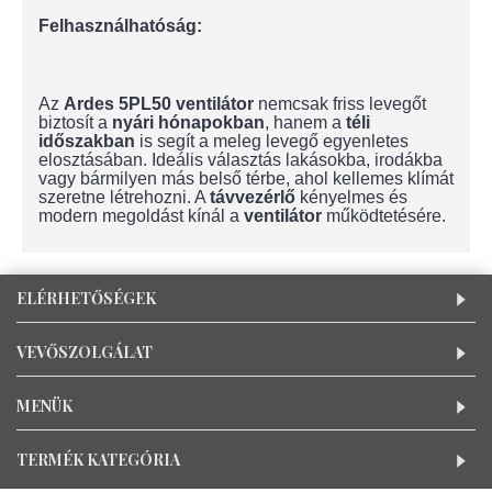
Felhasználhatóság:
Az
Ardes 5PL50 ventilátor
nemcsak friss levegőt
biztosít a
nyári hónapokban
, hanem a
téli
időszakban
is segít a meleg levegő egyenletes
elosztásában. Ideális választás lakásokba, irodákba
vagy bármilyen más belső térbe, ahol kellemes klímát
szeretne létrehozni. A
távvezérlő
kényelmes és
modern megoldást kínál a
ventilátor
működtetésére.
ELÉRHETŐSÉGEK
VEVŐSZOLGÁLAT
MENÜK
TERMÉK KATEGÓRIA