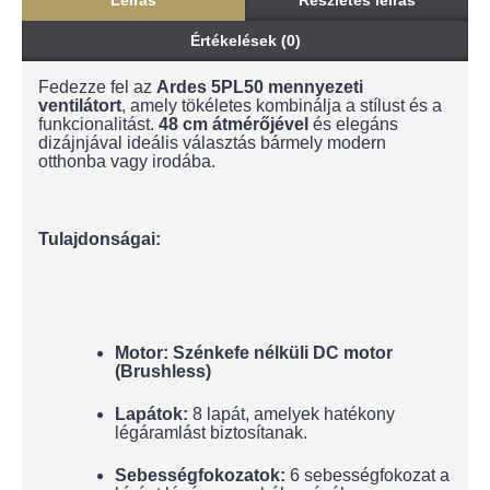
Leírás
Részletes leírás
Értékelések (0)
Fedezze fel az
Ardes 5PL50 mennyezeti
ventilátort
, amely tökéletes kombinálja a stílust és a
funkcionalitást.
48 cm átmérőjével
és elegáns
dizájnjával ideális választás bármely modern
otthonba vagy irodába.
Tulajdonságai:
Motor:
Szénkefe nélküli DC motor
(Brushless)
Lapátok:
8 lapát, amelyek hatékony
légáramlást biztosítanak.
Sebességfokozatok:
6 sebességfokozat a