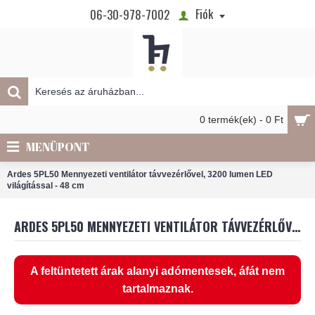
Fiók
06-30-978-7002
0 termék(ek) - 0 Ft
MENÜPONT
Ardes 5PL50 Mennyezeti ventilátor távvezérlővel, 3200 lumen LED
világítással - 48 cm
ARDES 5PL50 MENNYEZETI VENTILÁTOR TÁVVEZÉRLŐVEL, 3200 LUMEN LED VILÁGÍTÁSSAL - 48 CM
A feltüntetett árak alanyi adómentesek, áfát nem
tartalmaznak.