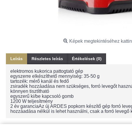
Képek megtekintéséhez kattin
Leírás
Részletes leírás
Értékelések (0)
elektromos kukorica pattogtató gép
egyszerre elkészíthető mennyiség: 35-50 g
tartozék: mérő kanál és fedő
zsiradék hozzáadása nem szükséges, forró levegőt haszn
könnyen tisztítható
egyszerű ki/be kapcsoló gomb
1200 W teljesítmény
2 év garanciaAz új ARDES popkorn készítő gép forró levegő 
hozzáadása nélkül is lehet használni, csak a forró leveg