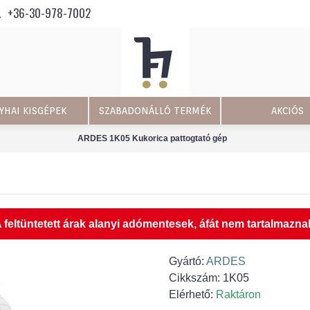
+36-30-978-7002
YHAI KISGÉPEK
SZABADONÁLLÓ TERMÉK
AKCIÓS
ARDES 1K05 Kukorica pattogtató gép
 feltüntetett árak alanyi adómentesek, áfát nem tartalmazna
Gyártó:
ARDES
Cikkszám:
1K05
Elérhető:
Raktáron