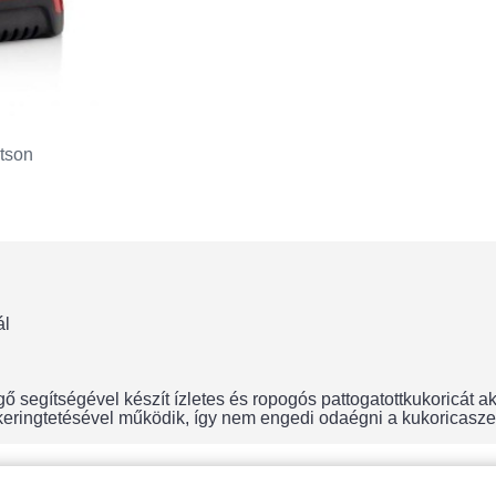
tson
ál
segítségével készít ízletes és ropogós pattogatottkukoricát ak
ő keringtetésével működik, így nem engedi odaégni a kukoricasz