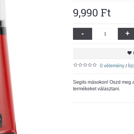
9,990 Ft
-
+
0 vélemény
Ír
/
Segits másokon! Oszd meg a 
termékeket választani.