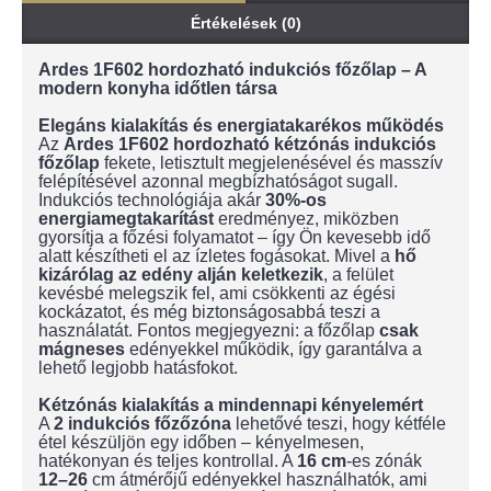
Értékelések (0)
Ardes 1F602 hordozható indukciós főzőlap – A
modern konyha időtlen társa
Elegáns kialakítás és energiatakarékos működés
Az
Ardes 1F602 hordozható kétzónás indukciós
főzőlap
fekete, letisztult megjelenésével és masszív
felépítésével azonnal megbízhatóságot sugall.
Indukciós technológiája akár
30%-os
energiamegtakarítást
eredményez, miközben
gyorsítja a főzési folyamatot – így Ön kevesebb idő
alatt készítheti el az ízletes fogásokat. Mivel a
hő
kizárólag az edény alján keletkezik
, a felület
kevésbé melegszik fel, ami csökkenti az égési
kockázatot, és még biztonságosabbá teszi a
használatát. Fontos megjegyezni: a főzőlap
csak
mágneses
edényekkel működik, így garantálva a
lehető legjobb hatásfokot.
Kétzónás kialakítás a mindennapi kényelemért
A
2 indukciós főzőzóna
lehetővé teszi, hogy kétféle
étel készüljön egy időben – kényelmesen,
hatékonyan és teljes kontrollal. A
16 cm
-es zónák
12–26
cm átmérőjű edényekkel használhatók, ami