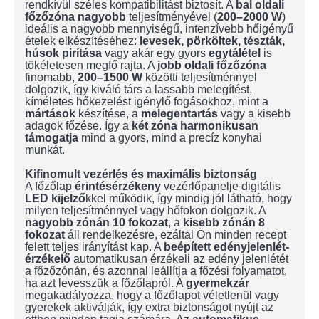
rendkívül széles kompatibilitást biztosít. A
bal oldali
főzőzóna nagyobb
teljesítményével (
200–2000 W
)
ideális a nagyobb mennyiségű, intenzívebb hőigényű
ételek elkészítéséhez:
levesek, pörköltek, tészták,
húsok pirítása
vagy akár egy gyors
egytálétel
is
tökéletesen megfő rajta. A
jobb oldali főzőzóna
finomabb,
200–1500 W
közötti teljesítménnyel
dolgozik, így kiváló társ a lassabb melegítést,
kíméletes hőkezelést igénylő fogásokhoz, mint a
mártások
készítése, a
melegentartás
vagy a kisebb
adagok főzése. Így a
két zóna harmonikusan
támogatja
mind a gyors, mind a precíz konyhai
munkát.
Kifinomult vezérlés és maximális biztonság
A főzőlap
érintésérzékeny
vezérlőpanelje digitális
LED kijelző
kkel működik, így mindig jól látható, hogy
milyen teljesítménnyel vagy hőfokon dolgozik. A
nagyobb zónán 10
fokozat
, a
kisebb zónán 8
fokozat
áll rendelkezésre, ezáltal Ön minden recept
felett teljes irányítást kap. A
beépített edényjelenlét-
érzékelő
automatikusan érzékeli az edény jelenlétét
a főzőzónán, és azonnal leállítja a főzési folyamatot,
ha azt levesszük a főzőlapról. A
gyermekzár
megakadályozza, hogy a főzőlapot véletlenül vagy
gyerekek aktiválják, így extra biztonságot nyújt az