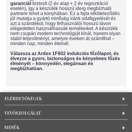
garanciát
biztosít (2 év alap + 2 év regisztráció
esetén), így a készülék hosszú ideig megbízható
partnere lehet a konyhában. Ez a fajta elköteleződés
jól mutatja a gyártó minőség iránti odafigyelését és
azt a szándékot, hogy felhasználói hosszú távon
elégedetten használhassák termékeiket. A készülék
nem csupán modern technológiát kínál, hanem olyan
stabil teljesítményt, amelyre éveken át számíthat –
minden nap, minden ételnél.
Válassza az Ardes 1F602 indukciós főzőlapot, és
élvezze a gyors, biztonságos és kényelmes főzés
élményét – könnyedén, elegánsan és
megbízhatóan.
ELÉRHETŐSÉGEK
VEVŐSZOLGÁLAT
MENÜK