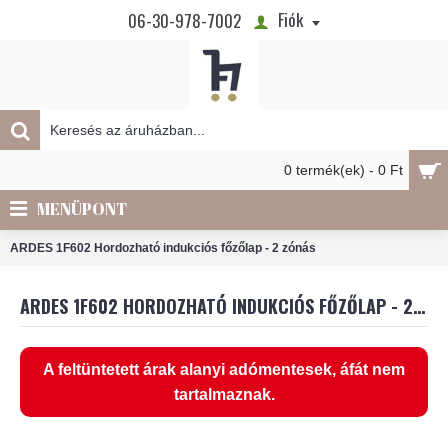
Fiók
06-30-978-7002
0 termék(ek) - 0 Ft
MENÜPONT
ARDES 1F602 Hordozható indukciós főzőlap - 2 zónás
ARDES 1F602 HORDOZHATÓ INDUKCIÓS FŐZŐLAP - 2 ZÓNÁS
A feltüntetett árak alanyi adómentesek, áfát nem
tartalmaznak.