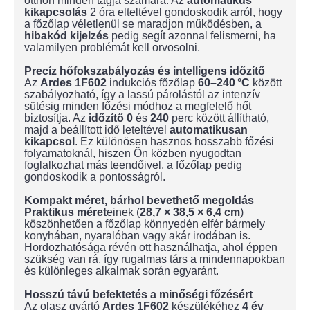
otthon minden tagja számára. Az
automatikus
kikapcsolás
2 óra elteltével gondoskodik arról, hogy
a főzőlap véletlenül se maradjon működésben, a
hibakód kijelzés
pedig segít azonnal felismerni, ha
valamilyen problémát kell orvosolni.
Precíz hőfokszabályozás és intelligens időzítő
Az
Ardes 1F602
indukciós főzőlap
60–240 °C
között
szabályozható, így a lassú párolástól az intenzív
sütésig minden főzési módhoz a megfelelő hőt
biztosítja. Az
időzítő
0
és
240
perc között állítható,
majd a beállított idő leteltével
automatikusan
kikapcsol
. Ez különösen hasznos hosszabb főzési
folyamatoknál, hiszen Ön közben nyugodtan
foglalkozhat más teendőivel, a főzőlap pedig
gondoskodik a pontosságról.
Kompakt méret, bárhol bevethető megoldás
Praktikus méret
einek (
28,7 × 38,5 × 6,4 cm
)
köszönhetően a főzőlap könnyedén elfér bármely
konyhában, nyaralóban vagy akár irodában is.
Hordozhatósága révén ott használhatja, ahol éppen
szükség van rá, így rugalmas társ a mindennapokban
és különleges alkalmak során egyaránt.
Hosszú távú befektetés a minőségi főzésért
Az olasz gyártó
Ardes 1F602
készülékéhez
4 év